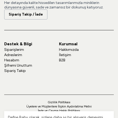
Her detayında kalite hissedilen tasarımlarımızla miniklerin
dünyasına güvenli, sade ve zamansız bir dokunuş katıyoruz.
Sipariş Takip / İade
Destek & Bilgi
Kurumsal
Siparişlerim
Hakkımızda
Adreslerim
İletişim
Hesabım
B2B
Şifremi Unuttum
Sipariş Takip
Gizlilik Politikası
Üyelere ve Müşterilere İlişkin Aydınlatma Metni
İade ve Cayma Hakkı Politikası
Teslimat ve Kargo Politikası
Defne Baby olarak, sizlere daha iyi bir alışveriş deneyimi