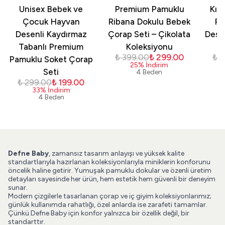
Unisex Bebek ve
Premium Pamuklu
Kız
Çocuk Hayvan
Ribana Dokulu Bebek
Pa
Desenli Kaydırmaz
Çorap Seti – Çikolata
Dese
Tabanlı Premium
Koleksiyonu
₺ 399.00
₺ 299.00
₺ 
Pamuklu Soket Çorap
25
%
İndirim
Seti
4 Beden
₺ 299.00
₺ 199.00
33
%
İndirim
4 Beden
Defne Baby
, zamansız tasarım anlayışı ve yüksek kalite
standartlarıyla hazırlanan koleksiyonlarıyla miniklerin konforunu
öncelik haline getirir. Yumuşak pamuklu dokular ve özenli üretim
detayları sayesinde her ürün, hem estetik hem güvenli bir deneyim
sunar.
Modern çizgilerle tasarlanan çorap ve iç giyim koleksiyonlarımız;
günlük kullanımda rahatlığı, özel anlarda ise zarafeti tamamlar.
Çünkü Defne Baby için konfor yalnızca bir özellik değil, bir
standarttır.