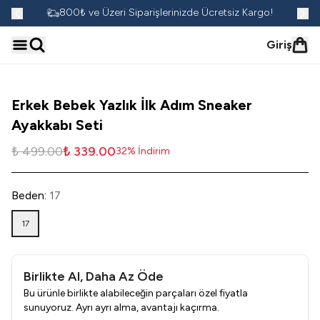
go!
800₺ ve Üzeri Siparişlerinizde Ücretsiz Kargo!
Giriş
Erkek Bebek Yazlık İlk Adım Sneaker
Ayakkabı Seti
₺ 499.00
₺ 339.00
32
%
İndirim
Beden
:
17
17
Birlikte Al, Daha Az Öde
Bu ürünle birlikte alabileceğin parçaları özel fiyatla
sunuyoruz. Ayrı ayrı alma, avantajı kaçırma.