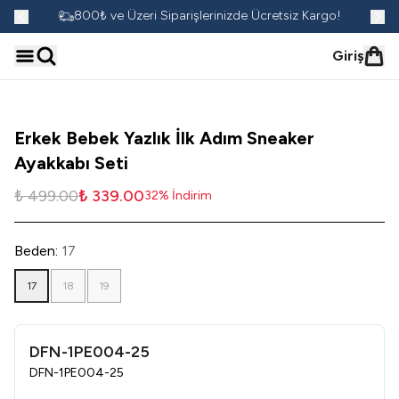
go!
800₺ ve Üzeri Siparişlerinizde Ücretsiz Kargo!
Giriş
Erkek Bebek Yazlık İlk Adım Sneaker
Ayakkabı Seti
₺ 499.00
₺ 339.00
32
%
İndirim
Beden
:
17
17
18
19
DFN-1PE004-25
DFN-1PE004-25