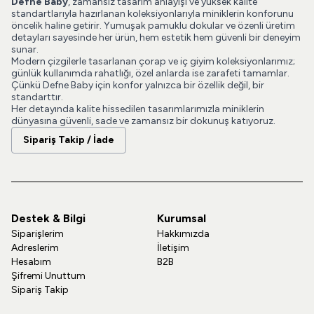
Defne Baby
, zamansız tasarım anlayışı ve yüksek kalite
standartlarıyla hazırlanan koleksiyonlarıyla miniklerin konforunu
öncelik haline getirir. Yumuşak pamuklu dokular ve özenli üretim
detayları sayesinde her ürün, hem estetik hem güvenli bir deneyim
sunar.
Modern çizgilerle tasarlanan çorap ve iç giyim koleksiyonlarımız;
günlük kullanımda rahatlığı, özel anlarda ise zarafeti tamamlar.
Çünkü Defne Baby için konfor yalnızca bir özellik değil, bir
standarttır.
Her detayında kalite hissedilen tasarımlarımızla miniklerin
dünyasına güvenli, sade ve zamansız bir dokunuş katıyoruz.
Sipariş Takip / İade
Destek & Bilgi
Kurumsal
Siparişlerim
Hakkımızda
Adreslerim
İletişim
Hesabım
B2B
Şifremi Unuttum
Sipariş Takip