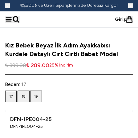
go!
800₺ ve Üzeri Siparişlerinizde Ücretsiz Kargo!
Giriş
Kız Bebek Beyaz İlk Adım Ayakkabısı
Kurdele Detaylı Cırt Cırtlı Babet Model
₺ 399.00
₺ 289.00
28
%
İndirim
Beden
:
17
17
18
19
DFN-1PE004-25
DFN-1PE004-25