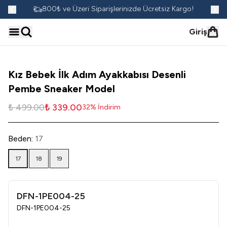
go!
800₺ ve Üzeri Siparişlerinizde Ücretsiz Kargo!
Giriş
Kız Bebek İlk Adım Ayakkabısı Desenli
Pembe Sneaker Model
₺ 499.00
₺ 339.00
32
%
İndirim
Beden
:
17
17
18
19
DFN-1PE004-25
DFN-1PE004-25