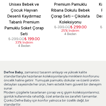
Unisex Bebek ve
Premium Pamuklu
Kız
Çocuk Hayvan
Ribana Dokulu Bebek
Pa
Desenli Kaydırmaz
Çorap Seti – Çikolata
Dese
Tabanlı Premium
Koleksiyonu
₺ 399.00
₺ 299.00
₺ 
Pamuklu Soket Çorap
25
%
İndirim
Seti
4 Beden
₺ 299.00
₺ 199.00
33
%
İndirim
4 Beden
Defne Baby
, zamansız tasarım anlayışı ve yüksek kalite
standartlarıyla hazırlanan koleksiyonlarıyla miniklerin konforunu
öncelik haline getirir. Yumuşak pamuklu dokular ve özenli üretim
detayları sayesinde her ürün, hem estetik hem güvenli bir deneyim
sunar.
Modern çizgilerle tasarlanan çorap ve iç giyim koleksiyonlarımız;
günlük kullanımda rahatlığı, özel anlarda ise zarafeti tamamlar.
Çünkü Defne Baby için konfor yalnızca bir özellik değil, bir
standarttır.