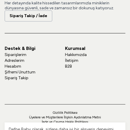
Her detayında kalite hissedilen tasarımlarımızla miniklerin
dünyasına güvenli, sade ve zamansız bir dokunuş katıyoruz.
Sipariş Takip / İade
Destek & Bilgi
Kurumsal
Siparişlerim
Hakkımızda
Adreslerim
İletişim
Hesabım
B2B
Şifremi Unuttum
Sipariş Takip
Gizlilik Politikası
Üyelere ve Müşterilere İlişkin Aydınlatma Metni
İade ve Cayma Hakkı Politikası
Teslimat ve Kargo Politikası
Defne Baby olarak, sizlere daha iyi bir alışveriş deneyimi