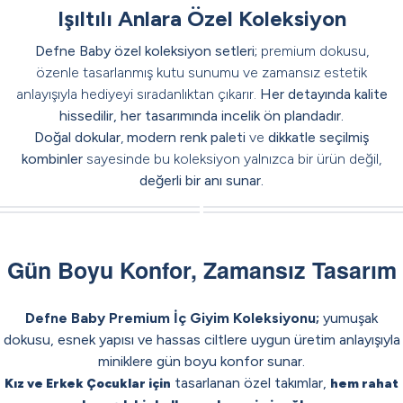
Işıltılı Anlara Özel Koleksiyon
Defne Baby özel koleksiyon setleri;
premium dokusu,
özenle tasarlanmış kutu sunumu ve zamansız estetik
anlayışıyla hediyeyi sıradanlıktan çıkarır.
Her detayında kalite
hissedilir, her tasarımında incelik ön plandadır.
Doğal dokular
,
modern renk paleti
ve
dikkatle seçilmiş
kombinler
sayesinde bu koleksiyon yalnızca bir ürün değil,
değerli bir anı sunar.
Premium Avocado Seti
Premium Orange Seti
Premium İncir Seti
Premium Çikolata Seti
Gün Boyu Konfor, Zamansız Tasarım
Defne Baby Premium İç Giyim Koleksiyonu;
yumuşak
dokusu, esnek yapısı ve hassas ciltlere uygun üretim anlayışıyla
miniklere gün boyu konfor sunar.
tasarlanan özel takımlar,
Kız ve Erkek Çocuklar için
hem rahat