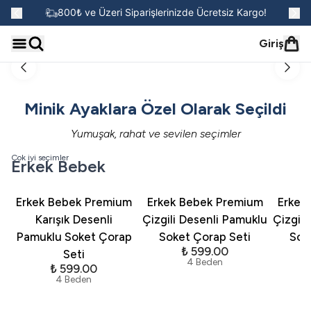
go!
800₺ ve Üzeri Siparişlerinizde Ücretsiz Kargo!
Giriş
Kız Çocuk
Erkek Çocuk
YENİDOĞAN
KIZ BEBEK
ERKEK BEBEK
OUTLET
SOKET ÇORAP
SOKET ÇORAP
Minik Ayaklara Özel Olarak Seçildi
Yumuşak, rahat ve sevilen seçimler
Çok iyi seçimler
Erkek Bebek
Erkek Bebek Premium
Erkek Bebek Premium
Erkek
Karışık Desenli
Çizgili Desenli Pamuklu
Çizgili
Pamuklu Soket Çorap
Soket Çorap Seti
Sok
₺ 599.00
Seti
4 Beden
₺ 599.00
4 Beden