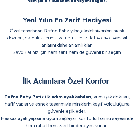
hem şık bir kullanım deneyimi sağlar.
Erkek Çocuk
Kız Çocuk
Tüm Takımlar
Erkek Çocuk Takım
Kız Çocuk Takım
İç Giyim
Yeni Yılın En Zarif Hediyesi
Özel tasarlanan Defne Baby yılbaşı koleksiyonları;
sıcak
dokusu, estetik sunumu ve unutulmaz detaylarıyla
yeni yıl
anlarını daha anlamlı kılar.
Sevdikleriniz için
hem zarif hem de güvenli bir seçim.
Yeni Yıla Değer Katan
Özenle Hazırlanan Bir
Hediyenin En Güzel Anı
Sezonun İmza Tasarımı
Seçim
Koleksiyon
İlk Adımlara Özel Konfor
Defne Baby Patik ilk adım ayakkabıları;
yumuşak dokusu,
hafif yapısı
ve esnek tasarımıyla miniklerin keşif yolculuğuna
güvenle eşlik eder.
Hassas ayak yapısına uyum sağlayan konforlu formu sayesinde
hem rahat hem zarif bir deneyim sunar.
Patik İlk Adım Ayakkbısı