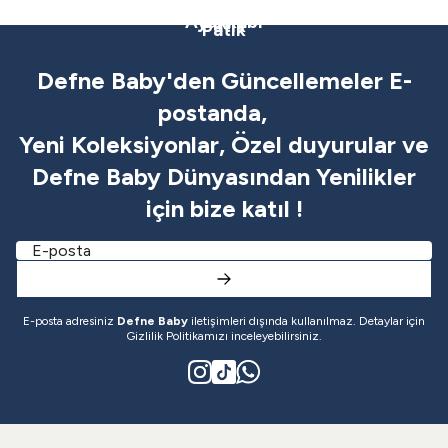
Patik İlk Adım Ayakkbısı
Patik İlk Adım Ayakkabısı
Ayakkabı
Patik
Patik
Defne Baby'den Güncellemeler E-
postanda,
Yeni Koleksiyonlar, Özel duyurular ve
Defne Baby Dünyasından Yenilikler
için bize katıl !
E-posta adresiniz
Defne Baby
iletişimleri dışında kullanılmaz. Detaylar için
Gizlilik Politikamızı inceleyebilirsiniz.