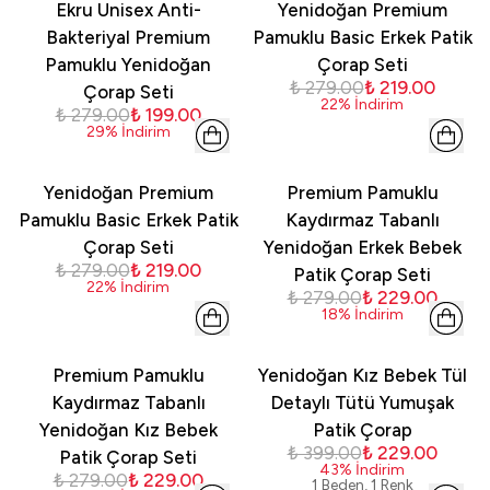
Ekru Unisex Anti-
Yenidoğan Premium
Bakteriyal Premium
Pamuklu Basic Erkek Patik
Pamuklu Yenidoğan
Çorap Seti
₺ 279.00
₺ 219.00
Çorap Seti
22
%
İndirim
₺ 279.00
₺ 199.00
29
%
İndirim
Yenidoğan Premium
Premium Pamuklu
Pamuklu Basic Erkek Patik
Kaydırmaz Tabanlı
Çorap Seti
Yenidoğan Erkek Bebek
₺ 279.00
₺ 219.00
Patik Çorap Seti
22
%
İndirim
₺ 279.00
₺ 229.00
18
%
İndirim
Premium Pamuklu
Yenidoğan Kız Bebek Tül
Kaydırmaz Tabanlı
Detaylı Tütü Yumuşak
Yenidoğan Kız Bebek
Patik Çorap
₺ 399.00
₺ 229.00
Patik Çorap Seti
43
%
İndirim
₺ 279.00
₺ 229.00
1 Beden, 1 Renk