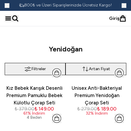
go!
800₺ ve Üzeri Siparişlerinizde Ücretsiz Kargo!
Giriş
Yenidoğan
Filtreler
Artan Fiyat
Kız Bebek Karışık Desenli
Unisex Anti-Bakteriyal
Premium Pamuklu Bebek
Premium Yenidoğan
Külotlu Çorap Seti
Çorap Seti
₺ 379.00
₺ 149.00
₺ 279.00
₺ 189.00
61
%
İndirim
32
%
İndirim
4 Beden