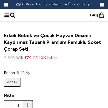
go!
800₺ ve Üzeri Siparişlerinizde Ücretsiz Kargo!
Giriş
Erkek Bebek ve Çocuk Hayvan Desenli
Kaydırmaz Tabanlı Premium Pamuklu Soket
Çorap Seti
₺ 299.00
₺ 179.00
40
%
İndirim
Beden
:
6-12 Ay
6-12 Ay
Miktar