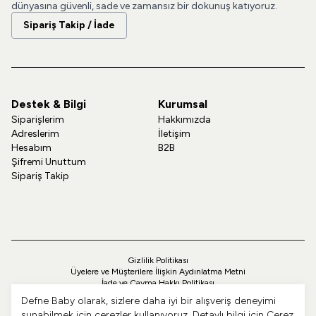
dünyasına güvenli, sade ve zamansız bir dokunuş katıyoruz.
Sipariş Takip / İade
Destek & Bilgi
Kurumsal
Siparişlerim
Hakkımızda
Adreslerim
İletişim
Hesabım
B2B
Şifremi Unuttum
Sipariş Takip
Gizlilik Politikası
Üyelere ve Müşterilere İlişkin Aydınlatma Metni
İade ve Cayma Hakkı Politikası
Teslimat ve Kargo Politikası
Defne Baby olarak, sizlere daha iyi bir alışveriş deneyimi
Çerez Politikası
sunabilmek için çerezler kullanıyoruz. Detaylı bilgi için
Çerez