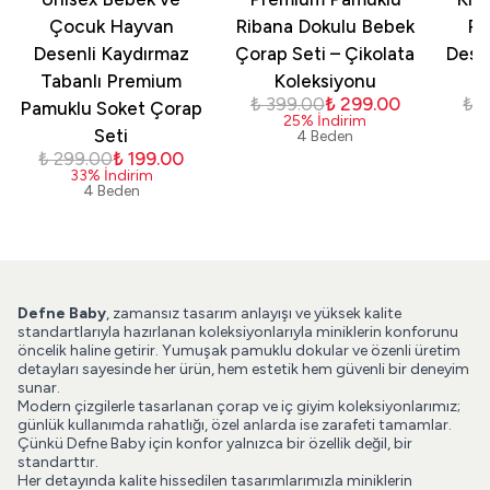
Çocuk Hayvan
Ribana Dokulu Bebek
Pa
Desenli Kaydırmaz
Çorap Seti – Çikolata
Dese
Tabanlı Premium
Koleksiyonu
₺ 399.00
₺ 299.00
₺ 
Pamuklu Soket Çorap
25
%
İndirim
Seti
4 Beden
₺ 299.00
₺ 199.00
33
%
İndirim
4 Beden
Defne Baby
, zamansız tasarım anlayışı ve yüksek kalite
standartlarıyla hazırlanan koleksiyonlarıyla miniklerin konforunu
öncelik haline getirir. Yumuşak pamuklu dokular ve özenli üretim
detayları sayesinde her ürün, hem estetik hem güvenli bir deneyim
sunar.
Modern çizgilerle tasarlanan çorap ve iç giyim koleksiyonlarımız;
günlük kullanımda rahatlığı, özel anlarda ise zarafeti tamamlar.
Çünkü Defne Baby için konfor yalnızca bir özellik değil, bir
standarttır.
Her detayında kalite hissedilen tasarımlarımızla miniklerin