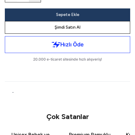
Sepete Ekle
Şimdi Satın Al
-
Çok Satanlar
Unisex Bebek ve
Premium Pamuklu
Kız