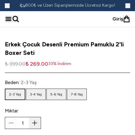
go!
800₺ ve Üzeri Siparişlerinizde Ücretsiz Kargo!
Giriş
Erkek Çocuk Desenli Premium Pamuklu 2'li
Boxer Seti
₺ 399.00
₺ 269.00
33
%
İndirim
Beden
:
2-3 Yaş
2-3 Yaş
3-4 Yaş
5-6 Yaş
7-8 Yaş
Miktar