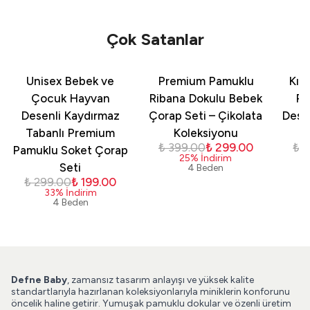
Çok Satanlar
Unisex Bebek ve
Premium Pamuklu
Kız
Çocuk Hayvan
Ribana Dokulu Bebek
Pa
Desenli Kaydırmaz
Çorap Seti – Çikolata
Dese
Tabanlı Premium
Koleksiyonu
₺ 399.00
₺ 299.00
₺ 
Pamuklu Soket Çorap
25
%
İndirim
Seti
4 Beden
₺ 299.00
₺ 199.00
33
%
İndirim
4 Beden
Defne Baby
, zamansız tasarım anlayışı ve yüksek kalite
standartlarıyla hazırlanan koleksiyonlarıyla miniklerin konforunu
öncelik haline getirir. Yumuşak pamuklu dokular ve özenli üretim