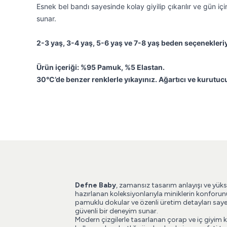
Esnek bel bandı sayesinde kolay giyilip çıkarılır ve gün iç
sunar.
2-3 yaş, 3-4 yaş, 5-6 yaş ve 7-8 yaş beden seçenekleri
Ürün içeriği: %95 Pamuk, %5 Elastan.
30°C’de benzer renklerle yıkayınız. Ağartıcı ve kurutuc
Defne Baby
, zamansız tasarım anlayışı ve yüks
hazırlanan koleksiyonlarıyla miniklerin konforun
pamuklu dokular ve özenli üretim detayları say
güvenli bir deneyim sunar.
Modern çizgilerle tasarlanan çorap ve iç giyim 