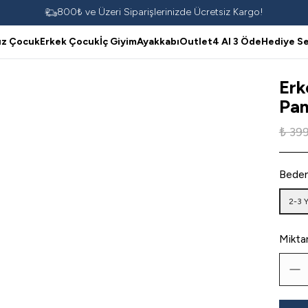
800₺ ve Üzeri Siparişlerinizde Ücretsiz Kargo!
ız Çocuk
Erkek Çocuk
İç Giyim
Ayakkabı
Outlet
4 Al 3 Öde
Hediye Se
Erk
Pam
₺ 39
Bede
2-3 
Mikta