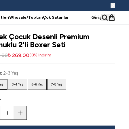
Giriş
tleri
Whosale/Toptan
Çok Satanlar
ek Çocuk Desenli Premium
uklu 2'li Boxer Seti
9.00
₺ 269.00
33
%
İndirim
n
:
2-3 Yaş
Yaş
3-4 Yaş
5-6 Yaş
7-8 Yaş
r