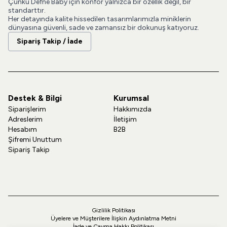
Çünkü Defne Baby için konfor yalnızca bir özellik değil, bir
standarttır.
Her detayında kalite hissedilen tasarımlarımızla miniklerin
dünyasına güvenli, sade ve zamansız bir dokunuş katıyoruz.
Sipariş Takip / İade
Destek & Bilgi
Kurumsal
Siparişlerim
Hakkımızda
Adreslerim
İletişim
Hesabım
B2B
Şifremi Unuttum
Sipariş Takip
Gizlilik Politikası
Üyelere ve Müşterilere İlişkin Aydınlatma Metni
İade ve Cayma Hakkı Politikası