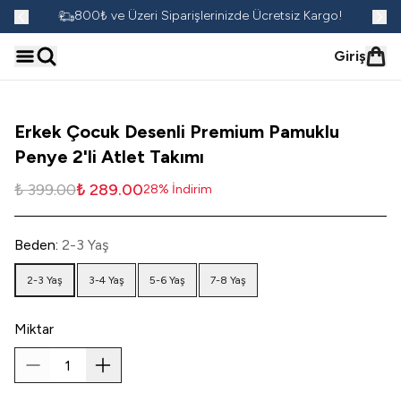
go!
800₺ ve Üzeri Siparişlerinizde Ücretsiz Kargo!
Giriş
Erkek Çocuk Desenli Premium Pamuklu
Penye 2'li Atlet Takımı
₺ 399.00
₺ 289.00
28
%
İndirim
Beden
:
2-3 Yaş
2-3 Yaş
3-4 Yaş
5-6 Yaş
7-8 Yaş
Miktar