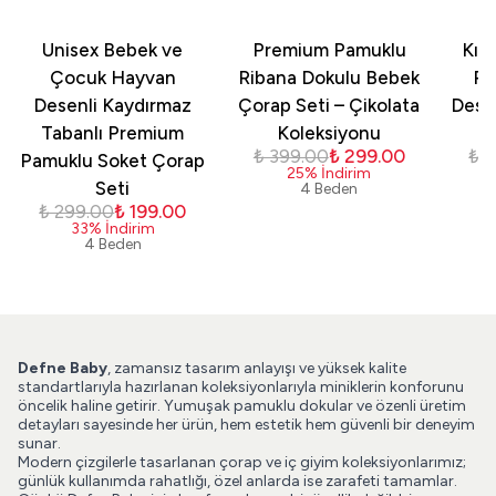
Unisex Bebek ve
Premium Pamuklu
Kız
Çocuk Hayvan
Ribana Dokulu Bebek
Pa
Desenli Kaydırmaz
Çorap Seti – Çikolata
Dese
Tabanlı Premium
Koleksiyonu
₺ 399.00
₺ 299.00
₺ 
Pamuklu Soket Çorap
25
%
İndirim
Seti
4 Beden
₺ 299.00
₺ 199.00
33
%
İndirim
4 Beden
Defne Baby
, zamansız tasarım anlayışı ve yüksek kalite
standartlarıyla hazırlanan koleksiyonlarıyla miniklerin konforunu
öncelik haline getirir. Yumuşak pamuklu dokular ve özenli üretim
detayları sayesinde her ürün, hem estetik hem güvenli bir deneyim
sunar.
Modern çizgilerle tasarlanan çorap ve iç giyim koleksiyonlarımız;
günlük kullanımda rahatlığı, özel anlarda ise zarafeti tamamlar.