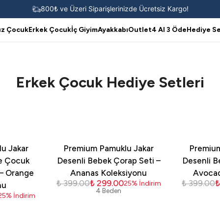
800₺ ve Üzeri Siparişlerinizde Ücretsiz Kargo!
ız Çocuk
Erkek Çocuk
İç Giyim
Ayakkabı
Outlet
4 Al 3 Öde
Hediye Se
Erkek Çocuk Hediye Setleri
u Jakar
Premium Pamuklu Jakar
Premium
ve Çocuk
Desenli Bebek Çorap Seti –
Desenli B
 – Orange
Ananas Koleksiyonu
Avocad
₺ 399.00
₺ 299.00
₺ 399.00
₺
25
%
İndirim
nu
4 Beden
25
%
İndirim