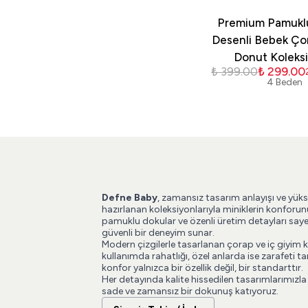
Premium Pamukl
Desenli Bebek Çor
Donut Koleks
₺ 399.00
₺ 299.00
4 Beden
Defne Baby
, zamansız tasarım anlayışı ve yüks
hazırlanan koleksiyonlarıyla miniklerin konforun
pamuklu dokular ve özenli üretim detayları say
güvenli bir deneyim sunar.
Modern çizgilerle tasarlanan çorap ve iç giyim 
kullanımda rahatlığı, özel anlarda ise zarafeti
konfor yalnızca bir özellik değil, bir standarttır.
Her detayında kalite hissedilen tasarımlarımızla
sade ve zamansız bir dokunuş katıyoruz.