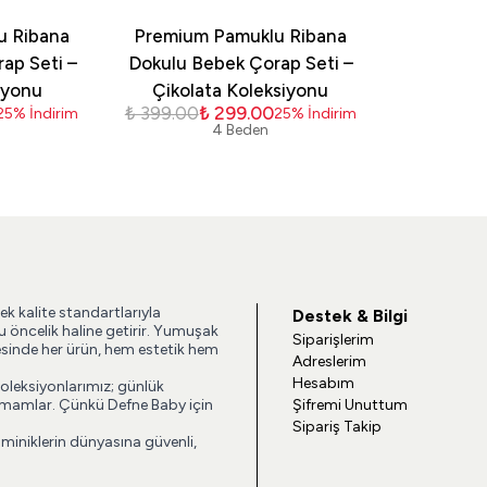
u Ribana
Premium Pamuklu Ribana
ap Seti –
Dokulu Bebek Çorap Seti –
iyonu
Çikolata Koleksiyonu
₺ 399.00
₺ 299.00
25
%
İndirim
25
%
İndirim
4 Beden
ek kalite standartlarıyla
Destek & Bilgi
u öncelik haline getirir. Yumuşak
Siparişlerim
esinde her ürün, hem estetik hem
Adreslerim
Hesabım
koleksiyonlarımız; günlük
 tamamlar. Çünkü Defne Baby için
Şifremi Unuttum
Sipariş Takip
 miniklerin dünyasına güvenli,