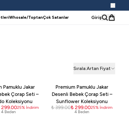
Giriş
tleri
Whosale/Toptan
Çok Satanlar
Sırala
:
Artan Fiyat
 Pamuklu Jakar
Premium Pamuklu Jakar
ebek Çorap Seti –
Desenli Bebek Çorap Seti –
o Koleksiyonu
Sunflower Koleksiyonu
 299.00
₺ 399.00
₺ 299.00
25
%
İndirim
25
%
İndirim
4 Beden
4 Beden