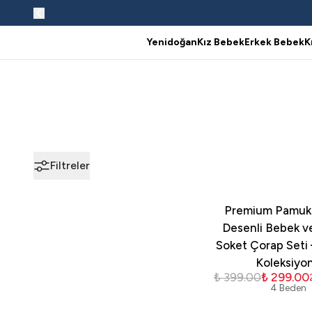
Yenidoğan
Kız Bebek
Erkek Bebek
K
Filtreler
Premium Pamukl
Desenli Bebek 
Soket Çorap Seti
Koleksiyo
₺ 399.00
₺ 299.00
4 Beden