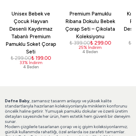
Unisex Bebek ve
Premium Pamuklu
Kız
Çocuk Hayvan
Ribana Dokulu Bebek
Pa
Desenli Kaydırmaz
Çorap Seti – Çikolata
Dese
Tabanlı Premium
Koleksiyonu
₺ 399.00
₺ 299.00
₺ 
Pamuklu Soket Çorap
25
%
İndirim
Seti
4 Beden
₺ 299.00
₺ 199.00
33
%
İndirim
4 Beden
Defne Baby
, zamansız tasarım anlayışı ve yüksek kalite
standartlarıyla hazırlanan koleksiyonlarıyla miniklerin konforunu
öncelik haline getirir. Yumuşak pamuklu dokular ve özenli üretim
detayları sayesinde her ürün, hem estetik hem güvenli bir deneyim
sunar.
Modern çizgilerle tasarlanan çorap ve iç giyim koleksiyonlarımız;
günlük kullanımda rahatlığı, özel anlarda ise zarafeti tamamlar.