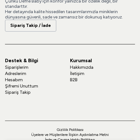
Çünkü Defne Baby için konfor yalnızca bir özellik değil, bir
standarttır.
Her detayında kalite hissedilen tasarımlarımızla miniklerin
dünyasına güvenli, sade ve zamansız bir dokunuş katıyoruz.
Sipariş Takip / İade
Destek & Bilgi
Kurumsal
Siparişlerim
Hakkımızda
Adreslerim
İletişim
Hesabım
B2B
Şifremi Unuttum
Sipariş Takip
Gizlilik Politikası
Üyelere ve Müşterilere İlişkin Aydınlatma Metni
İade ve Cayma Hakkı Politikası