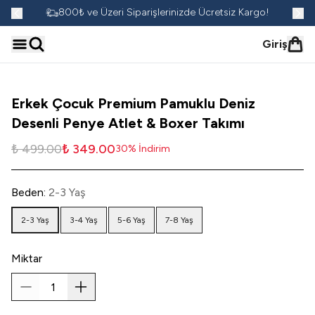
go!
800₺ ve Üzeri Siparişlerinizde Ücretsiz Kargo!
Giriş
Erkek Çocuk Premium Pamuklu Deniz
Desenli Penye Atlet & Boxer Takımı
₺ 499.00
₺ 349.00
30
%
İndirim
Beden
:
2-3 Yaş
2-3 Yaş
3-4 Yaş
5-6 Yaş
7-8 Yaş
Miktar