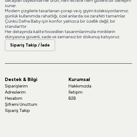
detayları sayesinde her ürün, hem estetik hem güvenli bir deneyim
sunar.
Modern çizgilerle tasarlanan çorap ve iç giyim koleksiyonlarımız;
günlük kullanımda rahatlığı, özel anlarda ise zarafeti tamamlar.
Çünkü Defne Baby için konfor yalnızca bir özellik değil, bir
standarttır.
Her detayında kalite hissedilen tasarımlarımızla miniklerin
dünyasına güvenli, sade ve zamansız bir dokunuş katıyoruz.
Sipariş Takip / İade
Destek & Bilgi
Kurumsal
Siparişlerim
Hakkımızda
Adreslerim
İletişim
Hesabım
B2B
Şifremi Unuttum
Sipariş Takip