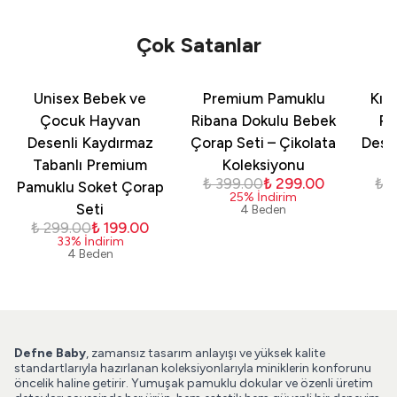
Çok Satanlar
Unisex Bebek ve
Premium Pamuklu
Kız
Çocuk Hayvan
Ribana Dokulu Bebek
Pa
Desenli Kaydırmaz
Çorap Seti – Çikolata
Dese
Tabanlı Premium
Koleksiyonu
₺ 399.00
₺ 299.00
₺ 
Pamuklu Soket Çorap
25
%
İndirim
Seti
4 Beden
₺ 299.00
₺ 199.00
33
%
İndirim
4 Beden
Defne Baby
, zamansız tasarım anlayışı ve yüksek kalite
standartlarıyla hazırlanan koleksiyonlarıyla miniklerin konforunu
öncelik haline getirir. Yumuşak pamuklu dokular ve özenli üretim