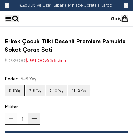
go!
800₺ ve Üzeri Siparişlerinizde Ücretsiz Kargo!
Giriş
Erkek Çocuk Tilki Desenli Premium Pamuklu
Soket Çorap Seti
₺ 239.00
₺ 99.00
59
%
İndirim
Beden
:
5-6 Yaş
5-6 Yaş
7-8 Yaş
9-10 Yaş
11-12 Yaş
Miktar