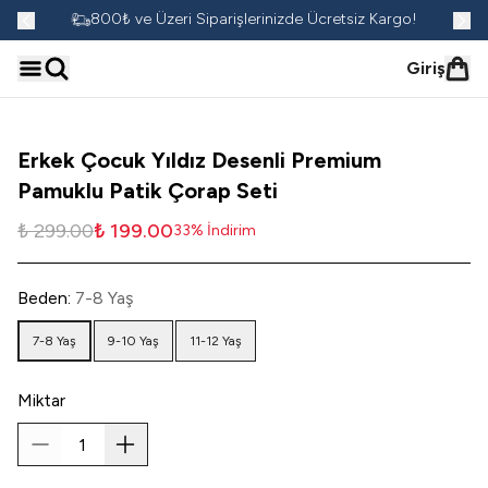
go!
800₺ ve Üzeri Siparişlerinizde Ücretsiz Kargo!
Giriş
Erkek Çocuk Yıldız Desenli Premium
Pamuklu Patik Çorap Seti
₺ 299.00
₺ 199.00
33
%
İndirim
Beden
:
7-8 Yaş
7-8 Yaş
9-10 Yaş
11-12 Yaş
Miktar