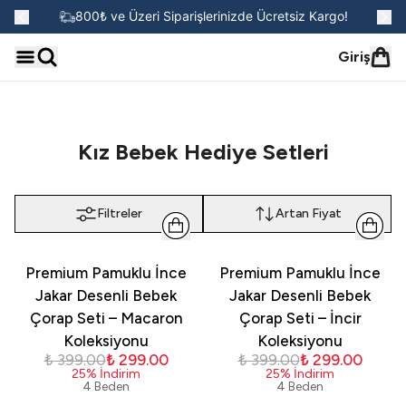
go!
800₺ ve Üzeri Siparişlerinizde Ücretsiz Kargo!
Giriş
Kız Bebek Hediye Setleri
Filtreler
Artan Fiyat
Premium Pamuklu İnce
Premium Pamuklu İnce
Jakar Desenli Bebek
Jakar Desenli Bebek
Çorap Seti – Macaron
Çorap Seti – İncir
Koleksiyonu
Koleksiyonu
₺ 399.00
₺ 299.00
₺ 399.00
₺ 299.00
25
%
İndirim
25
%
İndirim
4 Beden
4 Beden