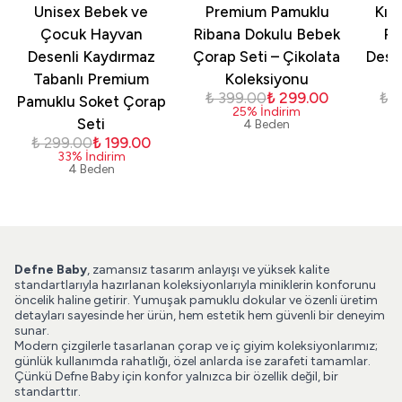
Unisex Bebek ve
Premium Pamuklu
Kız
Çocuk Hayvan
Ribana Dokulu Bebek
Pa
Desenli Kaydırmaz
Çorap Seti – Çikolata
Dese
Tabanlı Premium
Koleksiyonu
₺ 399.00
₺ 299.00
₺ 
Pamuklu Soket Çorap
25
%
İndirim
Seti
4 Beden
₺ 299.00
₺ 199.00
33
%
İndirim
4 Beden
Defne Baby
, zamansız tasarım anlayışı ve yüksek kalite
standartlarıyla hazırlanan koleksiyonlarıyla miniklerin konforunu
öncelik haline getirir. Yumuşak pamuklu dokular ve özenli üretim
detayları sayesinde her ürün, hem estetik hem güvenli bir deneyim
sunar.
Modern çizgilerle tasarlanan çorap ve iç giyim koleksiyonlarımız;
günlük kullanımda rahatlığı, özel anlarda ise zarafeti tamamlar.
Çünkü Defne Baby için konfor yalnızca bir özellik değil, bir
standarttır.