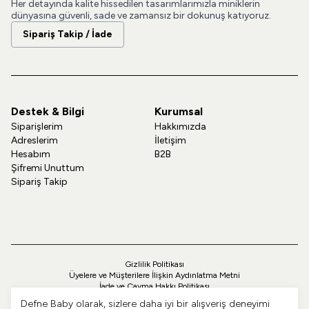
Her detayında kalite hissedilen tasarımlarımızla miniklerin
dünyasına güvenli, sade ve zamansız bir dokunuş katıyoruz.
Sipariş Takip / İade
Destek & Bilgi
Kurumsal
Siparişlerim
Hakkımızda
Adreslerim
İletişim
Hesabım
B2B
Şifremi Unuttum
Sipariş Takip
Gizlilik Politikası
Üyelere ve Müşterilere İlişkin Aydınlatma Metni
İade ve Cayma Hakkı Politikası
Teslimat ve Kargo Politikası
Defne Baby olarak, sizlere daha iyi bir alışveriş deneyimi
Çerez Politikası