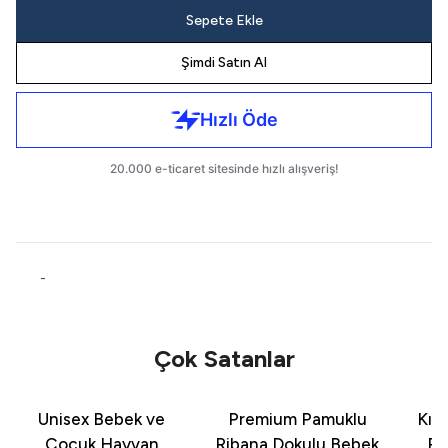
Sepete Ekle
Şimdi Satın Al
-
Çok Satanlar
Unisex Bebek ve
Premium Pamuklu
Kız
Çocuk Hayvan
Ribana Dokulu Bebek
Pa