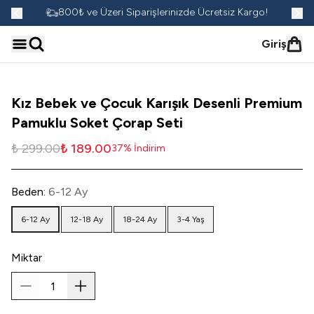
go!
800₺ ve Üzeri Siparişlerinizde Ücretsiz Kargo!
Giriş
Kız Bebek ve Çocuk Karışık Desenli Premium
Pamuklu Soket Çorap Seti
₺ 299.00
₺ 189.00
37
%
İndirim
Beden
:
6-12 Ay
6-12 Ay
12-18 Ay
18-24 Ay
3-4 Yaş
Miktar