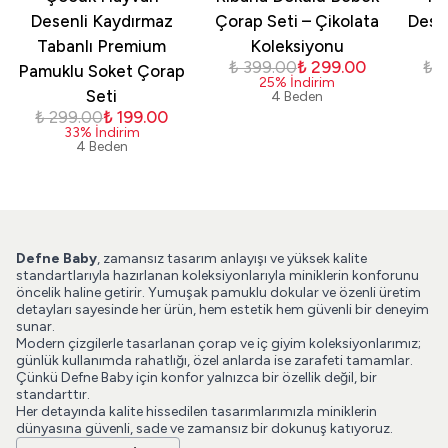
Desenli Kaydırmaz
Çorap Seti – Çikolata
Dese
Tabanlı Premium
Koleksiyonu
₺ 399.00
₺ 299.00
₺ 
Pamuklu Soket Çorap
25
%
İndirim
Seti
4 Beden
₺ 299.00
₺ 199.00
33
%
İndirim
4 Beden
Defne Baby
, zamansız tasarım anlayışı ve yüksek kalite
standartlarıyla hazırlanan koleksiyonlarıyla miniklerin konforunu
öncelik haline getirir. Yumuşak pamuklu dokular ve özenli üretim
detayları sayesinde her ürün, hem estetik hem güvenli bir deneyim
sunar.
Modern çizgilerle tasarlanan çorap ve iç giyim koleksiyonlarımız;
günlük kullanımda rahatlığı, özel anlarda ise zarafeti tamamlar.
Çünkü Defne Baby için konfor yalnızca bir özellik değil, bir
standarttır.
Her detayında kalite hissedilen tasarımlarımızla miniklerin
dünyasına güvenli, sade ve zamansız bir dokunuş katıyoruz.