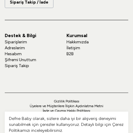
Sipariş Takip / İade
Destek & Bilgi
Kurumsal
Siparişlerim
Hakkımızda
Adreslerim
İletişim
Hesabım
B2B
Şifremi Unuttum
Sipariş Takip
Gizlilik Politikası
Üyelere ve Müşterilere İlişkin Aydınlatma Metni
İade ve Cayma Hakkı Politikası
Teslimat ve Kargo Politikası
Defne Baby olarak, sizlere daha iyi bir alışveriş deneyimi
Çerez Politikası
sunabilmek için çerezler kullanıyoruz. Detaylı bilgi için
Çerez
Üyelik Sözleşmesi
Ön Bilgilendirme Formu
Politikamızı
inceleyebilirsiniz.