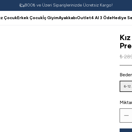
800₺ ve Üzeri Siparişlerinizde Ücretsiz Kargo!
ız Çocuk
Erkek Çocuk
İç Giyim
Ayakkabı
Outlet
4 Al 3 Öde
Hediye Se
Kız
Pre
₺ 28
Bede
6-12
Mikta