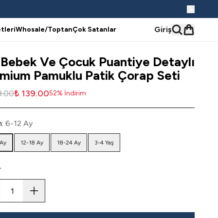
Giriş
tleri
Whosale/Toptan
Çok Satanlar
 Bebek Ve Çocuk Puantiye Detaylı
mium Pamuklu Patik Çorap Seti
9.00
₺ 139.00
52
%
İndirim
n
:
6-12 Ay
 Ay
12-18 Ay
18-24 Ay
3-4 Yaş
r