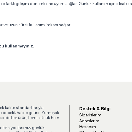
 ile farklı gelişim dönemlerine uyum sağlar. Günlük kullanım için ideal o
r ve uzun süreli kullanım imkanı sağlar.
cu kullanmayınız.
ek kalite standartlarıyla
Destek & Bilgi
u öncelik haline getirir. Yumuşak
Siparişlerim
esinde her ürün, hem estetik hem
Adreslerim
Hesabım
koleksiyonlarımız; günlük