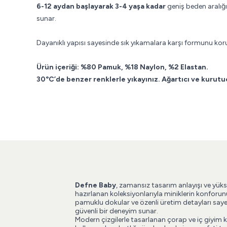
6-12 aydan başlayarak 3-4 yaşa kadar
geniş beden aralığı
sunar.
Dayanıklı yapısı sayesinde sık yıkamalara karşı formunu koru
Ürün içeriği: %80 Pamuk, %18 Naylon, %2 Elastan.
30°C’de benzer renklerle yıkayınız. Ağartıcı ve kurutu
Defne Baby
, zamansız tasarım anlayışı ve yüks
hazırlanan koleksiyonlarıyla miniklerin konforun
pamuklu dokular ve özenli üretim detayları say
güvenli bir deneyim sunar.
Modern çizgilerle tasarlanan çorap ve iç giyim 