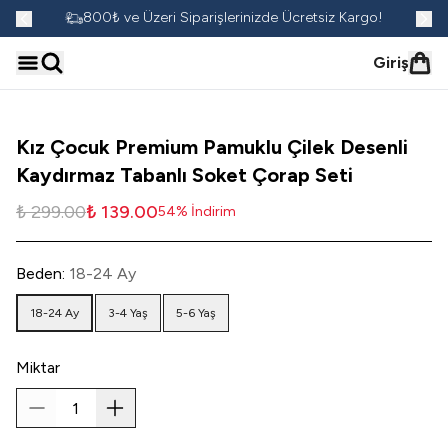
go!
800₺ ve Üzeri Siparişlerinizde Ücretsiz Kargo!
Giriş
Kız Çocuk Premium Pamuklu Çilek Desenli
Kaydırmaz Tabanlı Soket Çorap Seti
₺ 299.00
₺ 139.00
54
%
İndirim
Beden
:
18-24 Ay
18-24 Ay
3-4 Yaş
5-6 Yaş
Miktar