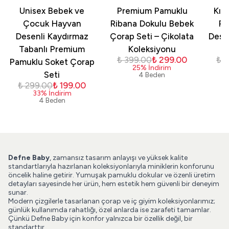
Unisex Bebek ve
Premium Pamuklu
Kız
Çocuk Hayvan
Ribana Dokulu Bebek
Pa
Desenli Kaydırmaz
Çorap Seti – Çikolata
Dese
Tabanlı Premium
Koleksiyonu
₺ 399.00
₺ 299.00
₺ 
Pamuklu Soket Çorap
25
%
İndirim
Seti
4 Beden
₺ 299.00
₺ 199.00
33
%
İndirim
4 Beden
Defne Baby
, zamansız tasarım anlayışı ve yüksek kalite
standartlarıyla hazırlanan koleksiyonlarıyla miniklerin konforunu
öncelik haline getirir. Yumuşak pamuklu dokular ve özenli üretim
detayları sayesinde her ürün, hem estetik hem güvenli bir deneyim
sunar.
Modern çizgilerle tasarlanan çorap ve iç giyim koleksiyonlarımız;
günlük kullanımda rahatlığı, özel anlarda ise zarafeti tamamlar.
Çünkü Defne Baby için konfor yalnızca bir özellik değil, bir
standarttır.