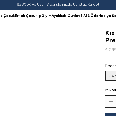
800₺ ve Üzeri Siparişlerinizde Ücretsiz Kargo!
ız Çocuk
Erkek Çocuk
İç Giyim
Ayakkabı
Outlet
4 Al 3 Öde
Hediye Se
Kız
Pre
₺ 29
Bede
5-6 
Mikta