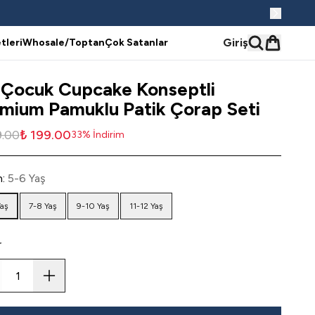
Giriş
tleri
Whosale/Toptan
Çok Satanlar
 Çocuk Cupcake Konseptli
mium Pamuklu Patik Çorap Seti
9.00
₺ 199.00
33
%
İndirim
n
:
5-6 Yaş
Yaş
7-8 Yaş
9-10 Yaş
11-12 Yaş
r