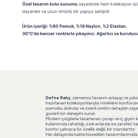
Özel tasarım kutu sunumu
sayesinde hem koleksiyon ürünü
dayanıklı ve uzun ömürlü bir yapıya sahiptir.
Ürün içeriği: %80 Pamuk, %18 Naylon, %2 Elastan.
30°C’de benzer renklerle yıkayınız. Ağartıcı ve kurutuc
Defne Baby
, zamansız tasarım anlayışı ve yüks
hazırlanan koleksiyonlarıyla miniklerin konforun
pamuklu dokular ve özenli üretim detayları say
güvenli bir deneyim sunar.
Modern çizgilerle tasarlanan çorap ve iç giyim 
kullanımda rahatlığı, özel anlarda ise zarafeti
konfor yalnızca bir özellik değil, bir standarttır.
Her detayında kalite hissedilen tasarımlarımızla