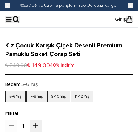
go!
800₺ ve Üzeri Siparişlerinizde Ücretsiz Kargo!
Giriş
Kız Çocuk Karışık Çiçek Desenli Premium
Pamuklu Soket Çorap Seti
₺ 249.00
₺ 149.00
40
%
İndirim
Beden
:
5-6 Yaş
5-6 Yaş
7-8 Yaş
9-10 Yaş
11-12 Yaş
Miktar