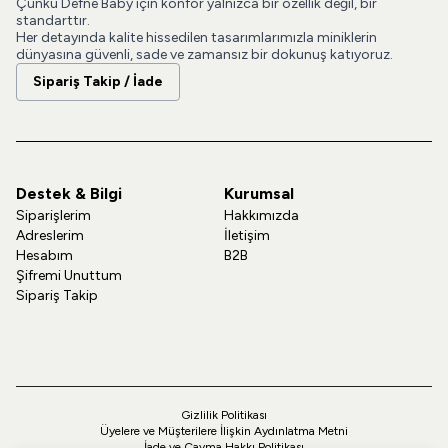
Çünkü Defne Baby için konfor yalnızca bir özellik değil, bir
standarttır.
Her detayında kalite hissedilen tasarımlarımızla miniklerin
dünyasına güvenli, sade ve zamansız bir dokunuş katıyoruz.
Sipariş Takip / İade
Destek & Bilgi
Kurumsal
Siparişlerim
Hakkımızda
Adreslerim
İletişim
Hesabım
B2B
Şifremi Unuttum
Sipariş Takip
Gizlilik Politikası
Üyelere ve Müşterilere İlişkin Aydınlatma Metni
İade ve Cayma Hakkı Politikası