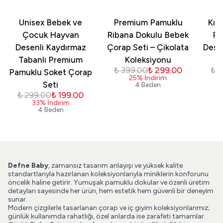
Unisex Bebek ve
Premium Pamuklu
Kız
Çocuk Hayvan
Ribana Dokulu Bebek
Pa
Desenli Kaydırmaz
Çorap Seti – Çikolata
Dese
Tabanlı Premium
Koleksiyonu
₺ 399.00
₺ 299.00
₺ 
Pamuklu Soket Çorap
25
%
İndirim
Seti
4 Beden
₺ 299.00
₺ 199.00
33
%
İndirim
4 Beden
Defne Baby
, zamansız tasarım anlayışı ve yüksek kalite
standartlarıyla hazırlanan koleksiyonlarıyla miniklerin konforunu
öncelik haline getirir. Yumuşak pamuklu dokular ve özenli üretim
detayları sayesinde her ürün, hem estetik hem güvenli bir deneyim
sunar.
Modern çizgilerle tasarlanan çorap ve iç giyim koleksiyonlarımız;
günlük kullanımda rahatlığı, özel anlarda ise zarafeti tamamlar.