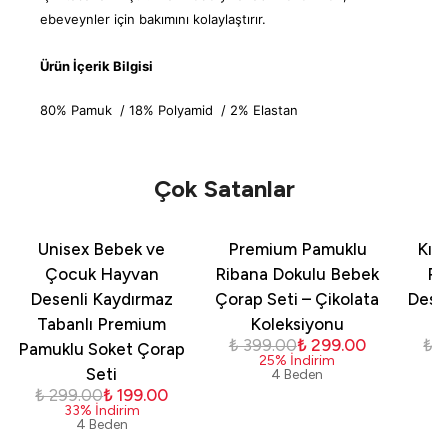
ebeveynler için bakımını kolaylaştırır.
Ürün İçerik Bilgisi
80% Pamuk /
18% Polyamid /
2% Elastan
Çok Satanlar
Unisex Bebek ve
Premium Pamuklu
Kız
Çocuk Hayvan
Ribana Dokulu Bebek
Pa
Desenli Kaydırmaz
Çorap Seti – Çikolata
Dese
Tabanlı Premium
Koleksiyonu
₺ 399.00
₺ 299.00
₺ 
Pamuklu Soket Çorap
25
%
İndirim
Seti
4 Beden
₺ 299.00
₺ 199.00
33
%
İndirim
4 Beden