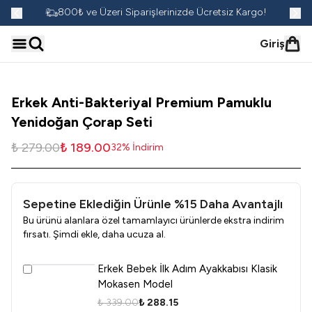
go!
800₺ ve Üzeri Siparişlerinizde Ücretsiz Kargo!
Giriş
Erkek Anti-Bakteriyal Premium Pamuklu
Yenidoğan Çorap Seti
₺ 279.00
₺ 189.00
32
%
İndirim
Sepetine Eklediğin Ürünle %15 Daha Avantajlı
Bu ürünü alanlara özel tamamlayıcı ürünlerde ekstra indirim
fırsatı. Şimdi ekle, daha ucuza al.
Erkek Bebek İlk Adım Ayakkabısı Klasik
Mokasen Model
₺ 339.00
₺ 288.15