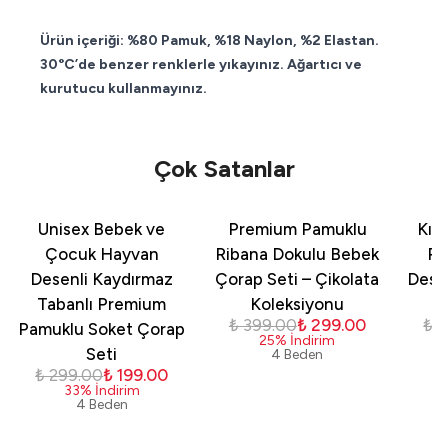
Ürün içeriği: %80 Pamuk, %18 Naylon, %2 Elastan.
30°C’de benzer renklerle yıkayınız. Ağartıcı ve
kurutucu kullanmayınız.
Çok Satanlar
Unisex Bebek ve
Premium Pamuklu
Kız
Çocuk Hayvan
Ribana Dokulu Bebek
Pa
Desenli Kaydırmaz
Çorap Seti – Çikolata
Dese
Tabanlı Premium
Koleksiyonu
₺ 399.00
₺ 299.00
₺ 
Pamuklu Soket Çorap
25
%
İndirim
Seti
4 Beden
₺ 299.00
₺ 199.00
33
%
İndirim
4 Beden