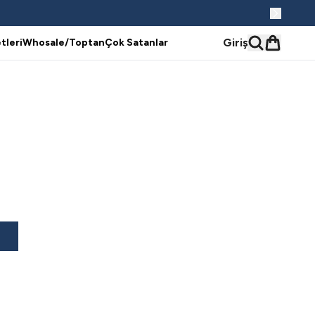
Giriş
tleri
Whosale/Toptan
Çok Satanlar