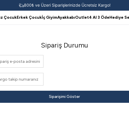
800₺ ve Üzeri Siparişlerinizde Ücretsiz Kargo!
ız Çocuk
Erkek Çocuk
İç Giyim
Ayakkabı
Outlet
4 Al 3 Öde
Hediye Se
Sipariş Durumu
Siparişimi Göster