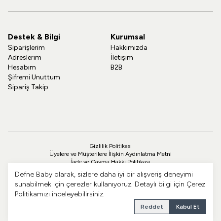
Destek & Bilgi
Kurumsal
Siparişlerim
Hakkımızda
Adreslerim
İletişim
Hesabım
B2B
Şifremi Unuttum
Sipariş Takip
Gizlilik Politikası
Üyelere ve Müşterilere İlişkin Aydınlatma Metni
İade ve Cayma Hakkı Politikası
Teslimat ve Kargo Politikası
Defne Baby olarak, sizlere daha iyi bir alışveriş deneyimi
Çerez Politikası
sunabilmek için çerezler kullanıyoruz. Detaylı bilgi için
Çerez
Üyelik Sözleşmesi
Politikamızı
inceleyebilirsiniz.
Ön Bilgilendirme Formu
Mesafeli Satış Sözleşmesi
Reddet
Kabul Et