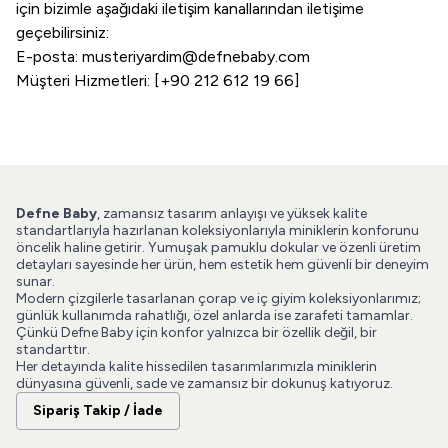
için bizimle aşağıdaki iletişim kanallarından iletişime
geçebilirsiniz:
E-posta:
musteriyardim@defnebaby.com
Müşteri Hizmetleri: [+90 212 612 19 66]
Defne Baby
, zamansız tasarım anlayışı ve yüksek kalite
standartlarıyla hazırlanan koleksiyonlarıyla miniklerin konforunu
öncelik haline getirir. Yumuşak pamuklu dokular ve özenli üretim
detayları sayesinde her ürün, hem estetik hem güvenli bir deneyim
sunar.
Modern çizgilerle tasarlanan çorap ve iç giyim koleksiyonlarımız;
günlük kullanımda rahatlığı, özel anlarda ise zarafeti tamamlar.
Çünkü Defne Baby için konfor yalnızca bir özellik değil, bir
standarttır.
Her detayında kalite hissedilen tasarımlarımızla miniklerin
dünyasına güvenli, sade ve zamansız bir dokunuş katıyoruz.
Sipariş Takip / İade