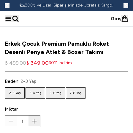
go!
800₺ ve Üzeri Siparişlerinizde Ücretsiz Kargo!
Giriş
Erkek Çocuk Premium Pamuklu Roket
Desenli Penye Atlet & Boxer Takımı
₺ 499.00
₺ 349.00
30
%
İndirim
Beden
:
2-3 Yaş
2-3 Yaş
3-4 Yaş
5-6 Yaş
7-8 Yaş
Miktar