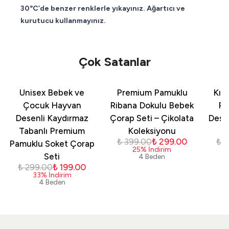
30°C’de benzer renklerle yıkayınız. Ağartıcı ve
kurutucu kullanmayınız.
Çok Satanlar
Unisex Bebek ve
Premium Pamuklu
Kız
Çocuk Hayvan
Ribana Dokulu Bebek
Pa
Desenli Kaydırmaz
Çorap Seti – Çikolata
Dese
Tabanlı Premium
Koleksiyonu
₺ 399.00
₺ 299.00
₺ 
Pamuklu Soket Çorap
25
%
İndirim
Seti
4 Beden
₺ 299.00
₺ 199.00
33
%
İndirim
4 Beden