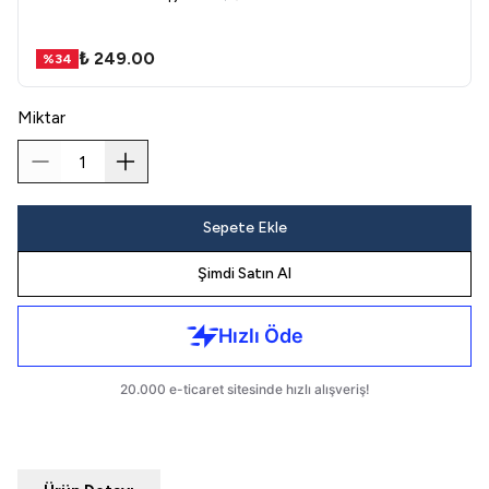
₺ 249.00
%
34
Miktar
Sepete Ekle
Şimdi Satın Al