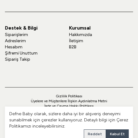
Destek & Bilgi
Kurumsal
Siparişlerim
Hakkımızda
Adreslerim
İletişim
Hesabım
B2B
Şifremi Unuttum
Sipariş Takip
Gizlilik Politikası
Üyelere ve Müşterilere İlişkin Aydınlatma Metni
İade ve Cayma Hakkı Politikası
Teslimat ve Kargo Politikası
Defne Baby olarak, sizlere daha iyi bir alışveriş deneyimi
Çerez Politikası
sunabilmek için çerezler kullanıyoruz. Detaylı bilgi için
Çerez
Üyelik Sözleşmesi
Politikamızı
inceleyebilirsiniz.
Ön Bilgilendirme Formu
Mesafeli Satış Sözleşmesi
Reddet
Kabul Et