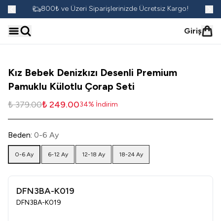
go!
800₺ ve Üzeri Siparişlerinizde Ücretsiz Kargo!
Giriş
Kız Bebek Denizkızı Desenli Premium
Pamuklu Külotlu Çorap Seti
₺ 379.00
₺ 249.00
34
%
İndirim
Beden
:
0-6 Ay
0-6 Ay
6-12 Ay
12-18 Ay
18-24 Ay
DFN3BA-K019
DFN3BA-K019