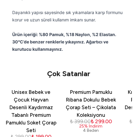
Dayanıklı yapısı sayesinde sık yıkamalara karşı formunu
korur ve uzun süreli kullanım imkanı sunar.
Ürün içeriği: %80 Pamuk, %18 Naylon, %2 Elastan.
30°C’de benzer renklerle yıkayınız. Ağartıcı ve
kurutucu kullanmayınız.
Çok Satanlar
Unisex Bebek ve
Premium Pamuklu
Kız
Çocuk Hayvan
Ribana Dokulu Bebek
Pa
Desenli Kaydırmaz
Çorap Seti – Çikolata
Dese
Tabanlı Premium
Koleksiyonu
₺ 399.00
₺ 299.00
₺ 
Pamuklu Soket Çorap
25
%
İndirim
Seti
4 Beden
₺ 299.00
₺ 199.00