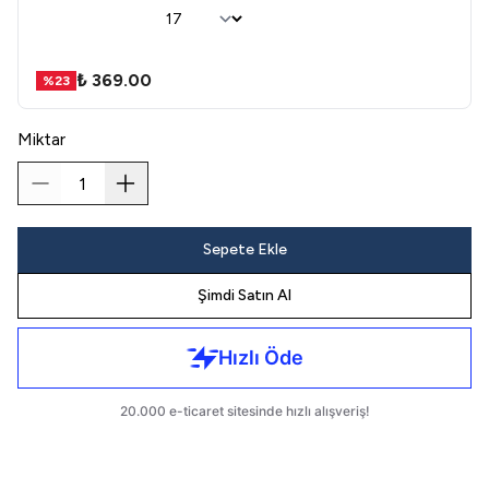
₺ 369.00
%
23
Miktar
Sepete Ekle
Şimdi Satın Al