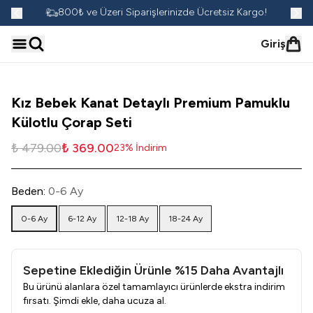
go!
800₺ ve Üzeri Siparişlerinizde Ücretsiz Kargo!
Giriş
Kız Bebek Kanat Detaylı Premium Pamuklu
Külotlu Çorap Seti
₺ 479.00
₺ 369.00
23
%
İndirim
Beden
:
0-6 Ay
0-6 Ay
6-12 Ay
12-18 Ay
18-24 Ay
Sepetine Eklediğin Ürünle %15 Daha Avantajlı
Bu ürünü alanlara özel tamamlayıcı ürünlerde ekstra indirim
fırsatı. Şimdi ekle, daha ucuza al.