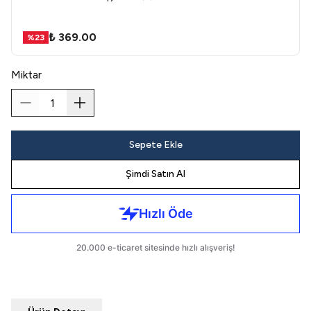
₺ 369.00
%
23
Miktar
Sepete Ekle
Şimdi Satın Al