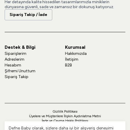
Her detayında kalite hissedilen tasarımlarımızla miniklerin
dünyasına güvenli, sade ve zamansız bir dokunuş katıyoruz.
Sipariş Takip / İade
Destek & Bilgi
Kurumsal
Siparişlerim
Hakkımızda
Adreslerim
İletişim
Hesabım
B2B
Şifremi Unuttum
Sipariş Takip
Gizlilik Politikası
Üyelere ve Müşterilere İlişkin Aydınlatma Metni
İade ve Cayma Hakkı Politikası
Teslimat ve Kargo Politikası
Defne Baby olarak, sizlere daha iyi bir alışveriş deneyimi