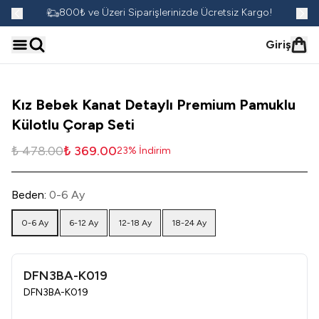
go!
800₺ ve Üzeri Siparişlerinizde Ücretsiz Kargo!
Giriş
Kız Bebek Kanat Detaylı Premium Pamuklu
Külotlu Çorap Seti
₺ 478.00
₺ 369.00
23
%
İndirim
Beden
:
0-6 Ay
0-6 Ay
6-12 Ay
12-18 Ay
18-24 Ay
DFN3BA-K019
DFN3BA-K019