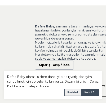
Defne Baby
, zamansız tasarım anlayışı ve yüks
hazırlanan koleksiyonlarıyla miniklerin konforun
pamuklu dokular ve özenli üretim detayları say
güvenli bir deneyim sunar.
Modern çizgilerle tasarlanan çorap ve iç giyim 
kullanımda rahatlığı, özel anlarda ise zarafeti
konfor yalnızca bir özellik değil, bir standarttır.
Her detayında kalite hissedilen tasarımlarımızla
sade ve zamansız bir dokunuş katıyoruz.
Sipariş Takip / İade
Defne Baby olarak, sizlere daha iyi bir alışveriş deneyimi
sunabilmek için çerezler kullanıyoruz. Detaylı bilgi için
Çerez
Politikamızı
inceleyebilirsiniz.
Gizlilik
Üyelere ve Müşterilere İlişkin Aydınlatma
Politikası
Metni
Reddet
Kabul Et
© 2026 Defne Baby. Tüm hakları saklıdır.
| Reliefers Digi