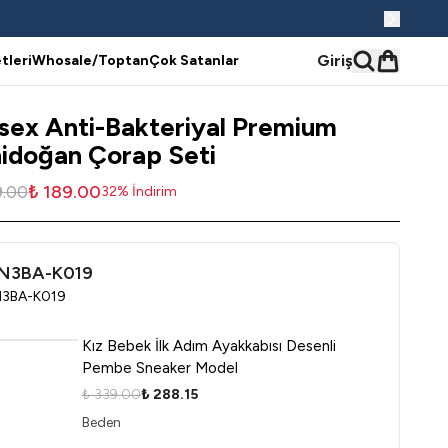
Giriş
tleri
Whosale/Toptan
Çok Satanlar
sex Anti-Bakteriyal Premium
idoğan Çorap Seti
9.00
₺ 189.00
32
%
İndirim
N3BA-K019
3BA-K019
Kız Bebek İlk Adım Ayakkabısı Desenli
Pembe Sneaker Model
₺ 339.00
₺ 288.15
Beden