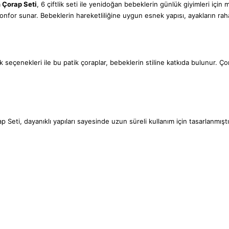
 Çorap Seti
, 6 çiftlik seti ile yenidoğan bebeklerin günlük giyimleri içi
onfor sunar. Bebeklerin
hareketliliğine uygun esnek yapısı, ayakların ra
 seçenekleri ile bu patik çoraplar, bebeklerin stiline katkıda bulunur.
Çor
i, dayanıklı yapıları sayesinde uzun süreli kullanım için tasarlanmıştır.