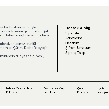
ek kalite standartlarıyla
Destek & Bilgi
u öncelik haline getirir. Yumuşak
Siparişlerim
esinde her ürün, hem estetik hem
Adreslerim
Hesabım
koleksiyonlarımız; günlük
 tamamlar. Çünkü Defne Baby için
Şifremi Unuttum
Sipariş Takip
 miniklerin dünyasına güvenli,
İade ve Cayma Hakkı
Teslimat ve Kargo
Çerez
Üyelik
Politikası
Politikası
Politikası
Sözleşme
tal