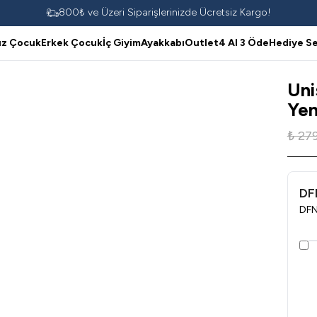
800₺ ve Üzeri Siparişlerinizde Ücretsiz Kargo!
ız Çocuk
Erkek Çocuk
İç Giyim
Ayakkabı
Outlet
4 Al 3 Öde
Hediye Se
Uni
Yen
₺ 27
DF
DFN