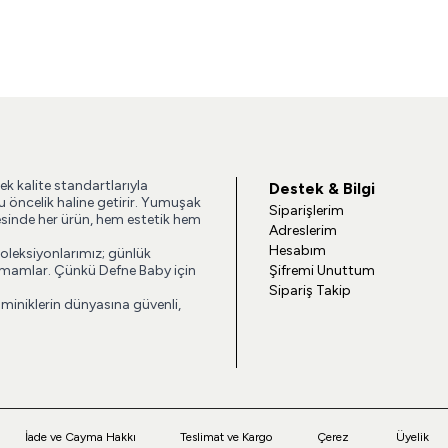
ek kalite standartlarıyla
Destek & Bilgi
u öncelik haline getirir. Yumuşak
Siparişlerim
esinde her ürün, hem estetik hem
Adreslerim
Hesabım
koleksiyonlarımız; günlük
 tamamlar. Çünkü Defne Baby için
Şifremi Unuttum
Sipariş Takip
 miniklerin dünyasına güvenli,
İade ve Cayma Hakkı
Teslimat ve Kargo
Çerez
Üyelik