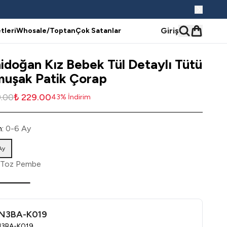
Giriş
tleri
Whosale/Toptan
Çok Satanlar
idoğan Kız Bebek Tül Detaylı Tütü
uşak Patik Çorap
9.00
₺ 229.00
43
%
İndirim
n
:
0-6 Ay
Ay
Toz Pembe
N3BA-K019
3BA-K019