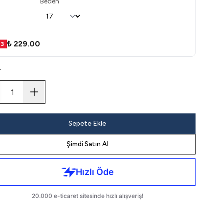
Beden
₺ 229.00
3
r
Sepete Ekle
Şimdi Satın Al