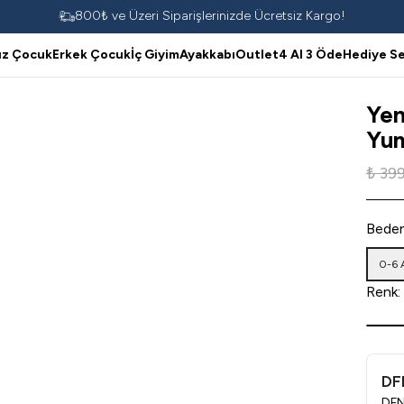
800₺ ve Üzeri Siparişlerinizde Ücretsiz Kargo!
ız Çocuk
Erkek Çocuk
İç Giyim
Ayakkabı
Outlet
4 Al 3 Öde
Hediye Se
Yen
Yum
₺ 39
Bede
0-6 
Renk
:
DF
DFN