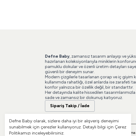
Defne Baby
, zamansız tasarım anlayışı ve yüks
hazırlanan koleksiyonlarıyla miniklerin konforun
pamuklu dokular ve özenli üretim detayları say
güvenli bir deneyim sunar.
Modern çizgilerle tasarlanan çorap ve iç giyim 
kullanımda rahatlığı, özel anlarda ise zarafeti
konfor yalnızca bir özellik değil, bir standarttır.
Her detayında kalite hissedilen tasarımlarımızla
sade ve zamansız bir dokunuş katıyoruz.
Sipariş Takip / İade
Defne Baby olarak, sizlere daha iyi bir alışveriş deneyimi
sunabilmek için çerezler kullanıyoruz. Detaylı bilgi için
Çerez
Politikamızı
inceleyebilirsiniz.
Gizlilik
Üyelere ve Müşterilere İlişkin Aydınlatma