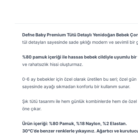
Defne Baby Premium Tütü Detaylı Yenidoğan Bebek Çor
tül detayları sayesinde sade şıklığı modern ve sevimli bir
%80 pamuk içeriği ile hassas bebek cildiyle uyumlu bir 
ve rahatsızlık hissi oluşturmaz.
0-6 ay bebekler için özel olarak üretilen bu seri; özel gün k
sayesinde ayağı sıkmadan konforlu bir kullanım sunar.
Şık tütü tasarımı ile hem günlük kombinlerde hem de özel a
öne çıkar.
Ürün içeriği: %80 Pamuk, %18 Naylon, %2 Elastan.
30°C’de benzer renklerle yıkayınız. Ağartıcı ve kurutuc