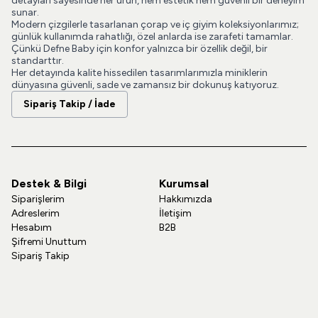
detayları sayesinde her ürün, hem estetik hem güvenli bir deneyim
sunar.
Modern çizgilerle tasarlanan çorap ve iç giyim koleksiyonlarımız;
günlük kullanımda rahatlığı, özel anlarda ise zarafeti tamamlar.
Çünkü Defne Baby için konfor yalnızca bir özellik değil, bir
standarttır.
Her detayında kalite hissedilen tasarımlarımızla miniklerin
dünyasına güvenli, sade ve zamansız bir dokunuş katıyoruz.
Sipariş Takip / İade
Destek & Bilgi
Kurumsal
Siparişlerim
Hakkımızda
Adreslerim
İletişim
Hesabım
B2B
Şifremi Unuttum
Sipariş Takip