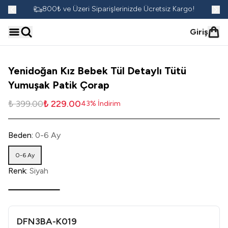
go!
800₺ ve Üzeri Siparişlerinizde Ücretsiz Kargo!
Giriş
Yenidoğan Kız Bebek Tül Detaylı Tütü
Yumuşak Patik Çorap
₺ 399.00
₺ 229.00
43
%
İndirim
Beden
:
0-6 Ay
0-6 Ay
Renk
:
Siyah
DFN3BA-K019