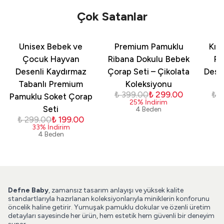
Çok Satanlar
Unisex Bebek ve
Premium Pamuklu
Kız
Çocuk Hayvan
Ribana Dokulu Bebek
Pa
Desenli Kaydırmaz
Çorap Seti – Çikolata
Dese
Tabanlı Premium
Koleksiyonu
₺ 399.00
₺ 299.00
₺ 
Pamuklu Soket Çorap
25
%
İndirim
Seti
4 Beden
₺ 299.00
₺ 199.00
33
%
İndirim
4 Beden
Defne Baby
, zamansız tasarım anlayışı ve yüksek kalite
standartlarıyla hazırlanan koleksiyonlarıyla miniklerin konforunu
öncelik haline getirir. Yumuşak pamuklu dokular ve özenli üretim
detayları sayesinde her ürün, hem estetik hem güvenli bir deneyim