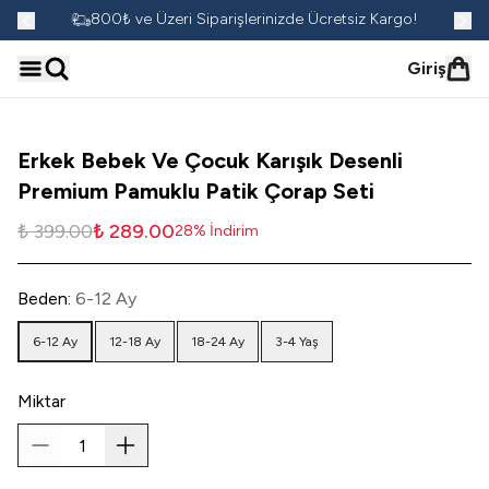
go!
800₺ ve Üzeri Siparişlerinizde Ücretsiz Kargo!
Giriş
Erkek Bebek Ve Çocuk Karışık Desenli
Premium Pamuklu Patik Çorap Seti
₺ 399.00
₺ 289.00
28
%
İndirim
Beden
:
6-12 Ay
6-12 Ay
12-18 Ay
18-24 Ay
3-4 Yaş
Miktar