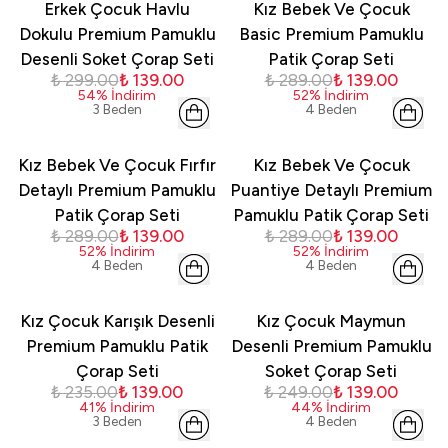
Erkek Çocuk Havlu
Kız Bebek Ve Çocuk
Dokulu Premium Pamuklu
Basic Premium Pamuklu
Desenli Soket Çorap Seti
Patik Çorap Seti
₺ 299.00
₺ 139.00
₺ 289.00
₺ 139.00
54
%
İndirim
52
%
İndirim
3 Beden
4 Beden
Kız Bebek Ve Çocuk Fırfır
Kız Bebek Ve Çocuk
Detaylı Premium Pamuklu
Puantiye Detaylı Premium
Patik Çorap Seti
Pamuklu Patik Çorap Seti
₺ 289.00
₺ 139.00
₺ 289.00
₺ 139.00
52
%
İndirim
52
%
İndirim
4 Beden
4 Beden
Kız Çocuk Karışık Desenli
Kız Çocuk Maymun
Premium Pamuklu Patik
Desenli Premium Pamuklu
Çorap Seti
Soket Çorap Seti
₺ 235.00
₺ 139.00
₺ 249.00
₺ 139.00
41
%
İndirim
44
%
İndirim
3 Beden
4 Beden