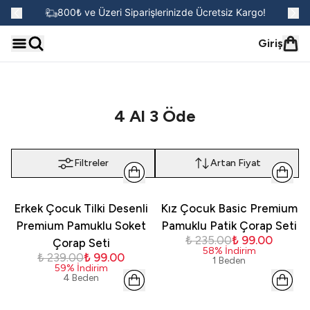
go!
800₺ ve Üzeri Siparişlerinizde Ücretsiz Kargo!
Giriş
4 Al 3 Öde
Filtreler
Artan Fiyat
Erkek Çocuk Tilki Desenli
Kız Çocuk Basic Premium
Premium Pamuklu Soket
Pamuklu Patik Çorap Seti
₺ 235.00
₺ 99.00
Çorap Seti
58
%
İndirim
₺ 239.00
₺ 99.00
1 Beden
59
%
İndirim
4 Beden