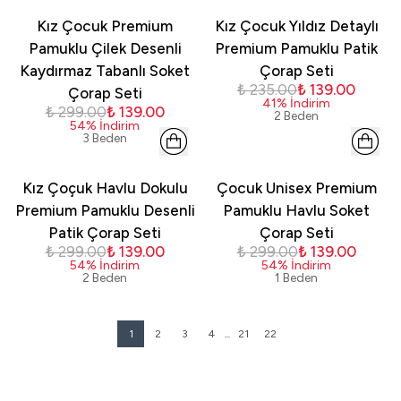
Kız Çocuk Premium
Kız Çocuk Yıldız Detaylı
Pamuklu Çilek Desenli
Premium Pamuklu Patik
Kaydırmaz Tabanlı Soket
Çorap Seti
₺ 235.00
₺ 139.00
Çorap Seti
41
%
İndirim
₺ 299.00
₺ 139.00
2 Beden
54
%
İndirim
3 Beden
Kız Çoçuk Havlu Dokulu
Çocuk Unisex Premium
Premium Pamuklu Desenli
Pamuklu Havlu Soket
Patik Çorap Seti
Çorap Seti
₺ 299.00
₺ 139.00
₺ 299.00
₺ 139.00
54
%
İndirim
54
%
İndirim
2 Beden
1 Beden
1
2
3
4
21
22
...