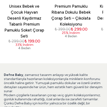
Unisex Bebek ve
Premium Pamuklu
Kız
Çocuk Hayvan
Ribana Dokulu Bebek
Pa
Desenli Kaydırmaz
Çorap Seti – Çikolata
Dese
Tabanlı Premium
Koleksiyonu
₺ 399.00
₺ 299.00
₺ 
Pamuklu Soket Çorap
25
%
İndirim
Seti
4 Beden
₺ 299.00
₺ 199.00
33
%
İndirim
4 Beden
Defne Baby
, zamansız tasarım anlayışı ve yüksek kalite
standartlarıyla hazırlanan koleksiyonlarıyla miniklerin konforunu
öncelik haline getirir. Yumuşak pamuklu dokular ve özenli üretim
detayları sayesinde her ürün, hem estetik hem güvenli bir deneyim
sunar.
Modern çizgilerle tasarlanan çorap ve iç giyim koleksiyonlarımız;
günlük kullanımda rahatlığı, özel anlarda ise zarafeti tamamlar.
Çünkü Defne Baby için konfor yalnızca bir özellik değil, bir