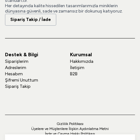
standarttır.
Her detayında kalite hissedilen tasarımlarımızla miniklerin
dünyasına güvenli, sade ve zamansız bir dokunuş katıyoruz.
Sipariş Takip / İade
Destek & Bilgi
Kurumsal
Siparişlerim
Hakkımızda
Adreslerim
İletişim
Hesabım
B2B
Şifremi Unuttum
Sipariş Takip
Gizlilik Politikası
Üyelere ve Müşterilere İlişkin Aydınlatma Metni
İade ve Cayma Hakkı Politikası
Teslimat ve Kargo Politikası