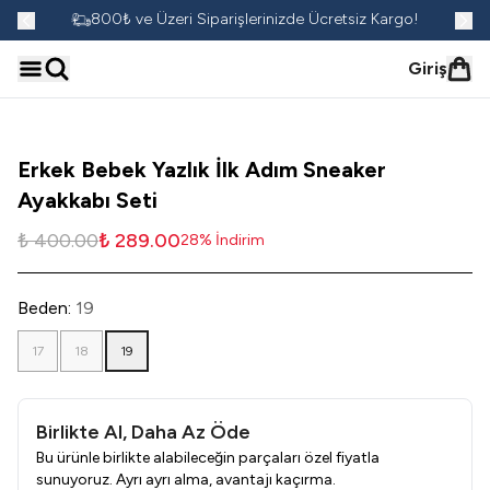
go!
800₺ ve Üzeri Siparişlerinizde Ücretsiz Kargo!
Giriş
Erkek Bebek Yazlık İlk Adım Sneaker
Ayakkabı Seti
₺ 400.00
₺ 289.00
28
%
İndirim
Beden
:
19
17
18
19
Birlikte Al, Daha Az Öde
Bu ürünle birlikte alabileceğin parçaları özel fiyatla
sunuyoruz. Ayrı ayrı alma, avantajı kaçırma.