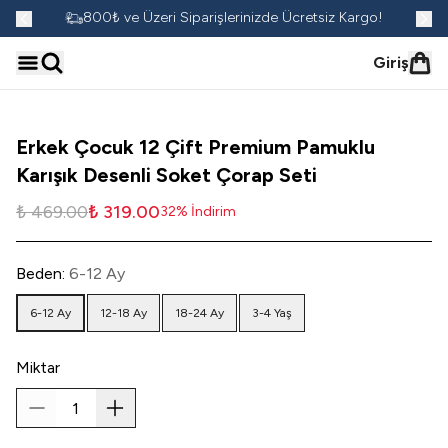
go!
800₺ ve Üzeri Siparişlerinizde Ücretsiz Kargo!
Giriş
Erkek Çocuk 12 Çift Premium Pamuklu
Karışık Desenli Soket Çorap Seti
₺ 469.00
₺ 319.00
32
%
İndirim
Beden
:
6-12 Ay
6-12 Ay
12-18 Ay
18-24 Ay
3-4 Yaş
Miktar