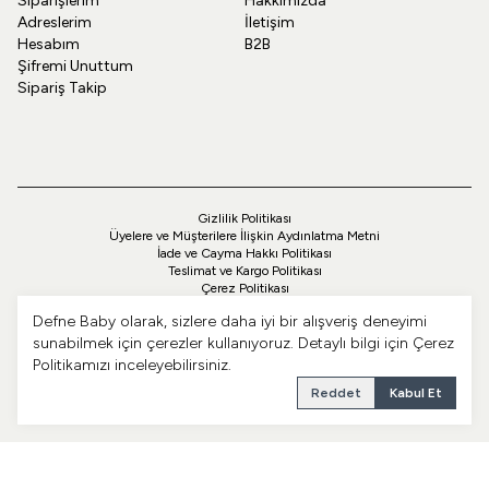
Siparişlerim
Hakkımızda
Adreslerim
İletişim
Hesabım
B2B
Şifremi Unuttum
Sipariş Takip
Gizlilik Politikası
Üyelere ve Müşterilere İlişkin Aydınlatma Metni
İade ve Cayma Hakkı Politikası
Teslimat ve Kargo Politikası
Çerez Politikası
Üyelik Sözleşmesi
Defne Baby olarak, sizlere daha iyi bir alışveriş deneyimi
Ön Bilgilendirme Formu
Mesafeli Satış Sözleşmesi
sunabilmek için çerezler kullanıyoruz. Detaylı bilgi için
Çerez
Politikamızı
inceleyebilirsiniz.
Reddet
Kabul Et
© 2026 Defne Baby. Tüm hakları saklıdır.
| Reliefers Digital