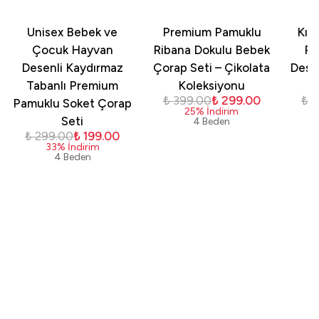
Unisex Bebek ve
Premium Pamuklu
Kız
Çocuk Hayvan
Ribana Dokulu Bebek
Pa
Desenli Kaydırmaz
Çorap Seti – Çikolata
Dese
Tabanlı Premium
Koleksiyonu
₺ 399.00
₺ 299.00
₺ 
Pamuklu Soket Çorap
25
%
İndirim
Seti
4 Beden
₺ 299.00
₺ 199.00
33
%
İndirim
4 Beden