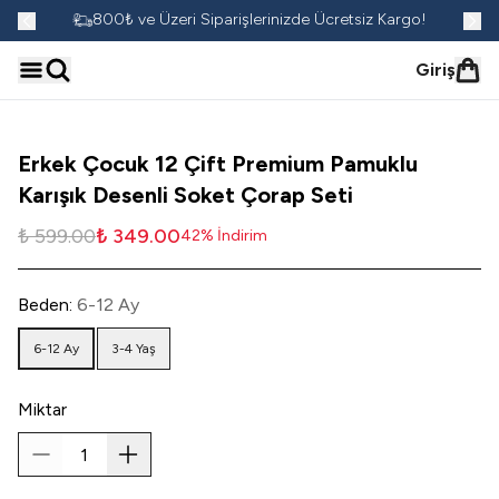
go!
800₺ ve Üzeri Siparişlerinizde Ücretsiz Kargo!
Giriş
Erkek Çocuk 12 Çift Premium Pamuklu
Karışık Desenli Soket Çorap Seti
₺ 599.00
₺ 349.00
42
%
İndirim
Beden
:
6-12 Ay
6-12 Ay
3-4 Yaş
Miktar