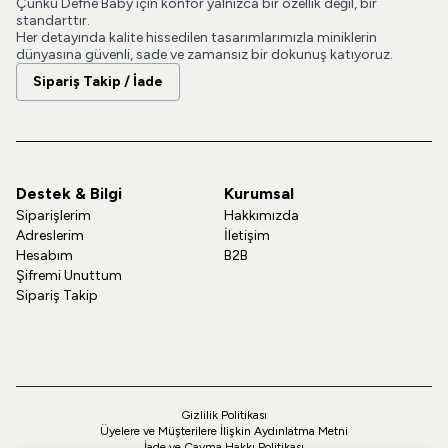
Çünkü Defne Baby için konfor yalnızca bir özellik değil, bir
standarttır.
Her detayında kalite hissedilen tasarımlarımızla miniklerin
dünyasına güvenli, sade ve zamansız bir dokunuş katıyoruz.
Sipariş Takip / İade
Destek & Bilgi
Kurumsal
Siparişlerim
Hakkımızda
Adreslerim
İletişim
Hesabım
B2B
Şifremi Unuttum
Sipariş Takip
Gizlilik Politikası
Üyelere ve Müşterilere İlişkin Aydınlatma Metni
İade ve Cayma Hakkı Politikası