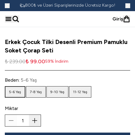
go!
800₺ ve Üzeri Siparişlerinizde Ücretsiz Kargo!
Giriş
Erkek Çocuk Tilki Desenli Premium Pamuklu
Soket Çorap Seti
₺ 239.00
₺ 99.00
59
%
İndirim
Beden
:
5-6 Yaş
5-6 Yaş
7-8 Yaş
9-10 Yaş
11-12 Yaş
Miktar