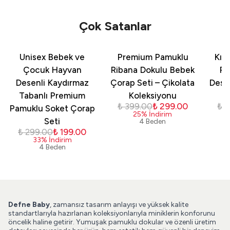
Çok Satanlar
Unisex Bebek ve
Premium Pamuklu
Kız
Çocuk Hayvan
Ribana Dokulu Bebek
Pa
Desenli Kaydırmaz
Çorap Seti – Çikolata
Dese
Tabanlı Premium
Koleksiyonu
₺ 399.00
₺ 299.00
₺ 
Pamuklu Soket Çorap
25
%
İndirim
Seti
4 Beden
₺ 299.00
₺ 199.00
33
%
İndirim
4 Beden
Defne Baby
, zamansız tasarım anlayışı ve yüksek kalite
standartlarıyla hazırlanan koleksiyonlarıyla miniklerin konforunu
öncelik haline getirir. Yumuşak pamuklu dokular ve özenli üretim