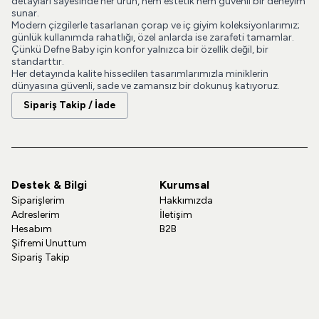
detayları sayesinde her ürün, hem estetik hem güvenli bir deneyim
sunar.
Modern çizgilerle tasarlanan çorap ve iç giyim koleksiyonlarımız;
günlük kullanımda rahatlığı, özel anlarda ise zarafeti tamamlar.
Çünkü Defne Baby için konfor yalnızca bir özellik değil, bir
standarttır.
Her detayında kalite hissedilen tasarımlarımızla miniklerin
dünyasına güvenli, sade ve zamansız bir dokunuş katıyoruz.
Sipariş Takip / İade
Destek & Bilgi
Kurumsal
Siparişlerim
Hakkımızda
Adreslerim
İletişim
Hesabım
B2B
Şifremi Unuttum
Sipariş Takip