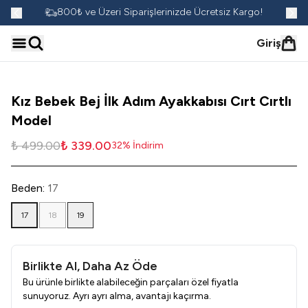
go!
800₺ ve Üzeri Siparişlerinizde Ücretsiz Kargo!
Giriş
Kız Bebek Bej İlk Adım Ayakkabısı Cırt Cırtlı
Model
₺ 499.00
₺ 339.00
32
%
İndirim
Beden
:
17
17
18
19
Birlikte Al, Daha Az Öde
Bu ürünle birlikte alabileceğin parçaları özel fiyatla
sunuyoruz. Ayrı ayrı alma, avantajı kaçırma.