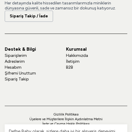
Her detayında kalite hissedilen tasarımlarımızla miniklerin
dünyasına güvenli, sade ve zamansız bir dokunuş katıyoruz.
Sipariş Takip / İade
Destek & Bilgi
Kurumsal
Siparişlerim
Hakkımızda
Adreslerim
İletişim
Hesabım
B2B
Şifremi Unuttum
Sipariş Takip
Gizlilik Politikası
Üyelere ve Müşterilere İlişkin Aydınlatma Metni
İade ve Cayma Hakkı Politikası
Teslimat ve Kargo Politikası
Defne Baby olarak, sizlere daha iyi bir alışveriş deneyimi