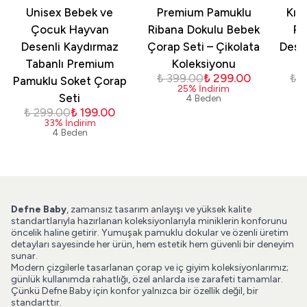
Unisex Bebek ve
Premium Pamuklu
Kız
Çocuk Hayvan
Ribana Dokulu Bebek
Pa
Desenli Kaydırmaz
Çorap Seti – Çikolata
Dese
Tabanlı Premium
Koleksiyonu
₺ 399.00
₺ 299.00
₺ 
Pamuklu Soket Çorap
25
%
İndirim
Seti
4 Beden
₺ 299.00
₺ 199.00
33
%
İndirim
4 Beden
Defne Baby
, zamansız tasarım anlayışı ve yüksek kalite
standartlarıyla hazırlanan koleksiyonlarıyla miniklerin konforunu
öncelik haline getirir. Yumuşak pamuklu dokular ve özenli üretim
detayları sayesinde her ürün, hem estetik hem güvenli bir deneyim
sunar.
Modern çizgilerle tasarlanan çorap ve iç giyim koleksiyonlarımız;
günlük kullanımda rahatlığı, özel anlarda ise zarafeti tamamlar.
Çünkü Defne Baby için konfor yalnızca bir özellik değil, bir
standarttır.