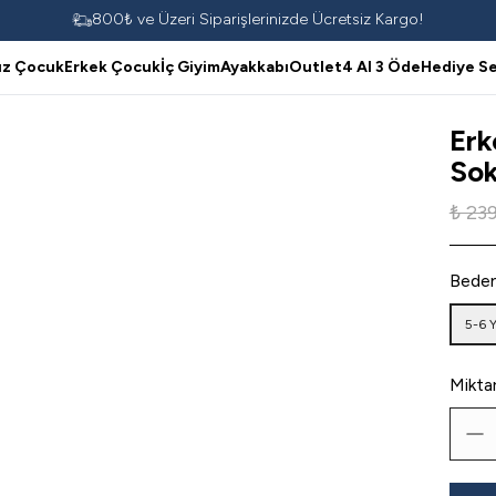
800₺ ve Üzeri Siparişlerinizde Ücretsiz Kargo!
ız Çocuk
Erkek Çocuk
İç Giyim
Ayakkabı
Outlet
4 Al 3 Öde
Hediye Se
Erk
Sok
₺ 23
Bede
5-6 
Mikta