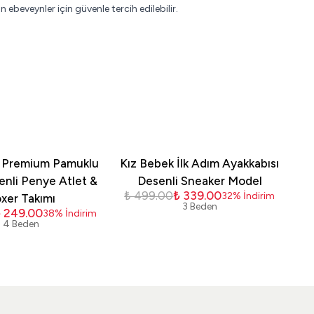
beveynler için güvenle tercih edilebilir.
 Premium Pamuklu
Kız Bebek İlk Adım Ayakkabısı
enli Penye Atlet &
Desenli Sneaker Model
₺ 499.00
₺ 339.00
32
%
İndirim
xer Takımı
P
3 Beden
 249.00
₺ 
38
%
İndirim
4 Beden