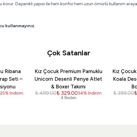
korur. Dayanıklı yapısı ile hem konfor hem uzun ömürlü kullanım arayan e
cu kullanmayınız.
Çok Satanlar
u Ribana
Kız Çocuk Premium Pamuklu
Kız Çocuk
ap Seti –
Unicorn Desenli Penye Atlet
Koala Des
ksiyonu
& Boxer Takımı
Bo
0
₺ 499.00
₺ 329.00
₺ 399.00
₺
25
%
İndirim
34
%
İndirim
4 Beden