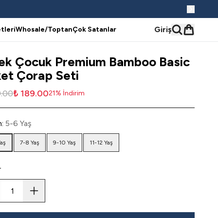
Giriş
tleri
Whosale/Toptan
Çok Satanlar
ek Çocuk Premium Bamboo Basic
et Çorap Seti
9.00
₺ 189.00
21
%
İndirim
n
:
5-6 Yaş
Yaş
7-8 Yaş
9-10 Yaş
11-12 Yaş
r