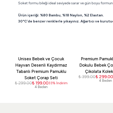
Soket formu bileği ideal seviyede sarar ve gün boyu formunu 
Ürün içeriği: %80 Bambu, %18 Naylon, %2 Elastan.
30°C’de benzer renklerle yıkayınız. Ağartıcı ve kurutu
Unisex Bebek ve Çocuk
Premium Pamukl
Hayvan Desenli Kaydırmaz
Dokulu Bebek Çor
Tabanlı Premium Pamuklu
Çikolata Kole
₺ 399.00
₺ 299.0
Soket Çorap Seti
4 Beden
₺ 299.00
₺ 199.00
33
%
İndirim
4 Beden