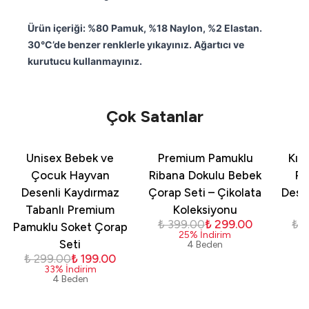
Ürün içeriği: %80 Pamuk, %18 Naylon, %2 Elastan.
30°C’de benzer renklerle yıkayınız. Ağartıcı ve
kurutucu kullanmayınız.
Çok Satanlar
Unisex Bebek ve
Premium Pamuklu
Kız
Çocuk Hayvan
Ribana Dokulu Bebek
Pa
Desenli Kaydırmaz
Çorap Seti – Çikolata
Dese
Tabanlı Premium
Koleksiyonu
₺ 399.00
₺ 299.00
₺ 
Pamuklu Soket Çorap
25
%
İndirim
Seti
4 Beden
₺ 299.00
₺ 199.00
33
%
İndirim
4 Beden