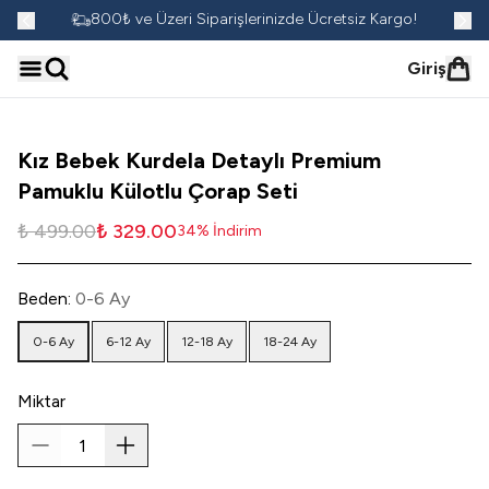
go!
800₺ ve Üzeri Siparişlerinizde Ücretsiz Kargo!
Giriş
Kız Bebek Kurdela Detaylı Premium
Pamuklu Külotlu Çorap Seti
₺ 499.00
₺ 329.00
34
%
İndirim
Beden
:
0-6 Ay
0-6 Ay
6-12 Ay
12-18 Ay
18-24 Ay
Miktar