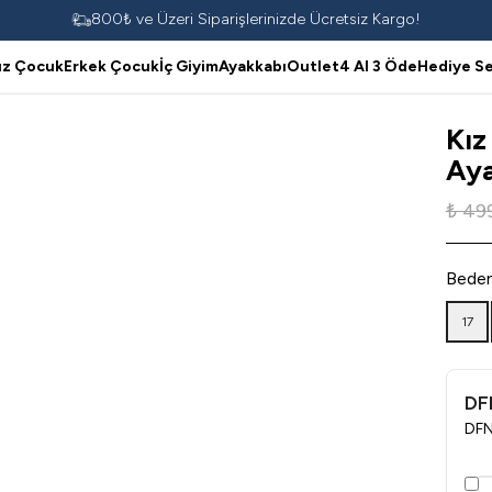
800₺ ve Üzeri Siparişlerinizde Ücretsiz Kargo!
ız Çocuk
Erkek Çocuk
İç Giyim
Ayakkabı
Outlet
4 Al 3 Öde
Hediye Se
Kız
Aya
₺ 49
Bede
17
DF
DFN