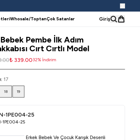
Giriş
tleri
Whosale/Toptan
Çok Satanlar
 Bebek Pembe İlk Adım
kkabısı Cırt Cırtlı Model
9.00
₺ 339.00
32
%
İndirim
n
:
17
18
19
N-1PE004-25
-1PE004-25
Erkek Bebek Ve Çocuk Karışık Desenli