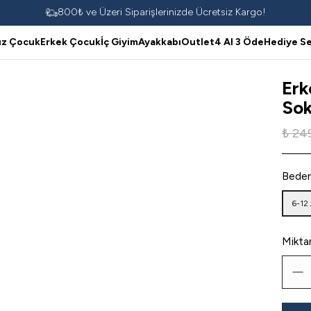
800₺ ve Üzeri Siparişlerinizde Ücretsiz Kargo!
ız Çocuk
Erkek Çocuk
İç Giyim
Ayakkabı
Outlet
4 Al 3 Öde
Hediye Se
Erk
Sok
₺ 24
Bede
6-12
Mikta