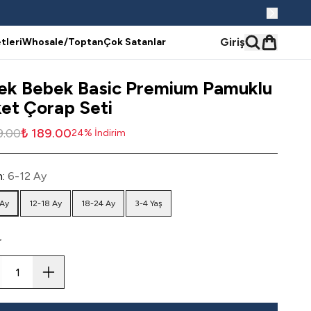
Giriş
tleri
Whosale/Toptan
Çok Satanlar
ek Bebek Basic Premium Pamuklu
et Çorap Seti
9.00
₺ 189.00
24
%
İndirim
n
:
6-12 Ay
 Ay
12-18 Ay
18-24 Ay
3-4 Yaş
r