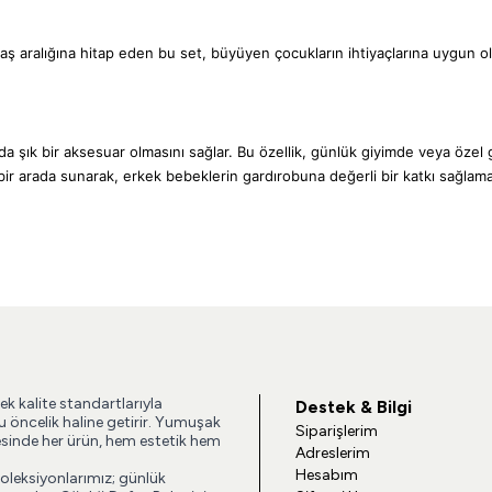
ş aralığına hitap eden bu set, büyüyen çocukların ihtiyaçlarına uygun ola
da şık bir aksesuar olmasını sağlar. Bu özellik, günlük giyimde veya özel 
r arada sunarak, erkek bebeklerin gardırobuna değerli bir katkı sağlama
ek kalite standartlarıyla
Destek & Bilgi
u öncelik haline getirir. Yumuşak
Siparişlerim
esinde her ürün, hem estetik hem
Adreslerim
Hesabım
koleksiyonlarımız; günlük