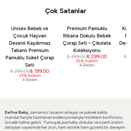
Çok Satanlar
Unisex Bebek ve
Premium Pamuklu
Kız
Çocuk Hayvan
Ribana Dokulu Bebek
Pa
Desenli Kaydırmaz
Çorap Seti – Çikolata
Dese
Tabanlı Premium
Koleksiyonu
₺ 399.00
₺ 299.00
₺ 
Pamuklu Soket Çorap
25
%
İndirim
Seti
4 Beden
₺ 299.00
₺ 199.00
33
%
İndirim
4 Beden
Defne Baby
, zamansız tasarım anlayışı ve yüksek kalite
standartlarıyla hazırlanan koleksiyonlarıyla miniklerin konforunu
öncelik haline getirir. Yumuşak pamuklu dokular ve özenli üretim
detayları sayesinde her ürün, hem estetik hem güvenli bir deneyim