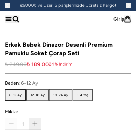
go!
800₺ ve Üzeri Siparişlerinizde Ücretsiz Kargo!
Giriş
Erkek Bebek Dinazor Desenli Premium
Pamuklu Soket Çorap Seti
₺ 249.00
₺ 189.00
24
%
İndirim
Beden
:
6-12 Ay
6-12 Ay
12-18 Ay
18-24 Ay
3-4 Yaş
Miktar