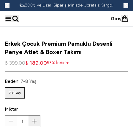
go!
800₺ ve Üzeri Siparişlerinizde Ücretsiz Kargo!
Giriş
Erkek Çocuk Premium Pamuklu Desenli
Penye Atlet & Boxer Takımı
₺ 399.00
₺ 189.00
53
%
İndirim
Beden
:
7-8 Yaş
7-8 Yaş
Miktar