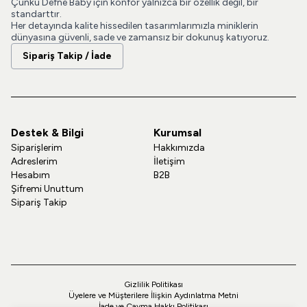
Çünkü Defne Baby için konfor yalnızca bir özellik değil, bir
standarttır.
Her detayında kalite hissedilen tasarımlarımızla miniklerin
dünyasına güvenli, sade ve zamansız bir dokunuş katıyoruz.
Sipariş Takip / İade
Destek & Bilgi
Kurumsal
Siparişlerim
Hakkımızda
Adreslerim
İletişim
Hesabım
B2B
Şifremi Unuttum
Sipariş Takip
Gizlilik Politikası
Üyelere ve Müşterilere İlişkin Aydınlatma Metni
İade ve Cayma Hakkı Politikası