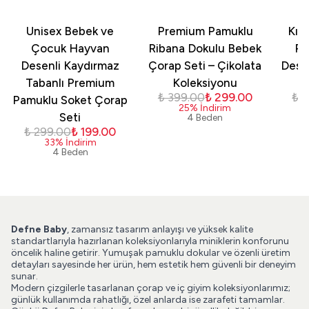
Unisex Bebek ve
Premium Pamuklu
Kız
Çocuk Hayvan
Ribana Dokulu Bebek
Pa
Desenli Kaydırmaz
Çorap Seti – Çikolata
Dese
Tabanlı Premium
Koleksiyonu
₺ 399.00
₺ 299.00
₺ 
Pamuklu Soket Çorap
25
%
İndirim
Seti
4 Beden
₺ 299.00
₺ 199.00
33
%
İndirim
4 Beden
Defne Baby
, zamansız tasarım anlayışı ve yüksek kalite
standartlarıyla hazırlanan koleksiyonlarıyla miniklerin konforunu
öncelik haline getirir. Yumuşak pamuklu dokular ve özenli üretim
detayları sayesinde her ürün, hem estetik hem güvenli bir deneyim
sunar.
Modern çizgilerle tasarlanan çorap ve iç giyim koleksiyonlarımız;
günlük kullanımda rahatlığı, özel anlarda ise zarafeti tamamlar.