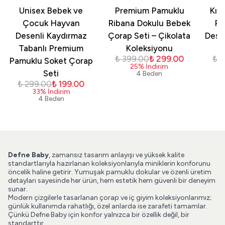
Unisex Bebek ve
Premium Pamuklu
Kız
Çocuk Hayvan
Ribana Dokulu Bebek
Pa
Desenli Kaydırmaz
Çorap Seti – Çikolata
Dese
Tabanlı Premium
Koleksiyonu
₺ 399.00
₺ 299.00
₺ 
Pamuklu Soket Çorap
25
%
İndirim
Seti
4 Beden
₺ 299.00
₺ 199.00
33
%
İndirim
4 Beden
Defne Baby
, zamansız tasarım anlayışı ve yüksek kalite
standartlarıyla hazırlanan koleksiyonlarıyla miniklerin konforunu
öncelik haline getirir. Yumuşak pamuklu dokular ve özenli üretim
detayları sayesinde her ürün, hem estetik hem güvenli bir deneyim
sunar.
Modern çizgilerle tasarlanan çorap ve iç giyim koleksiyonlarımız;
günlük kullanımda rahatlığı, özel anlarda ise zarafeti tamamlar.
Çünkü Defne Baby için konfor yalnızca bir özellik değil, bir
standarttır.