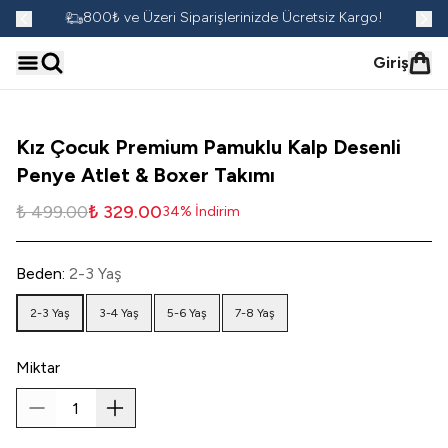
go!
800₺ ve Üzeri Siparişlerinizde Ücretsiz Kargo!
Giriş
Kız Çocuk Premium Pamuklu Kalp Desenli
Penye Atlet & Boxer Takımı
₺ 499.00
₺ 329.00
34
%
İndirim
Beden
:
2-3 Yaş
2-3 Yaş
3-4 Yaş
5-6 Yaş
7-8 Yaş
Miktar