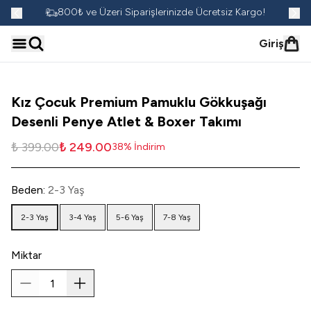
go!
800₺ ve Üzeri Siparişlerinizde Ücretsiz Kargo!
Giriş
Kız Çocuk Premium Pamuklu Gökkuşağı
Desenli Penye Atlet & Boxer Takımı
₺ 399.00
₺ 249.00
38
%
İndirim
Beden
:
2-3 Yaş
2-3 Yaş
3-4 Yaş
5-6 Yaş
7-8 Yaş
Miktar