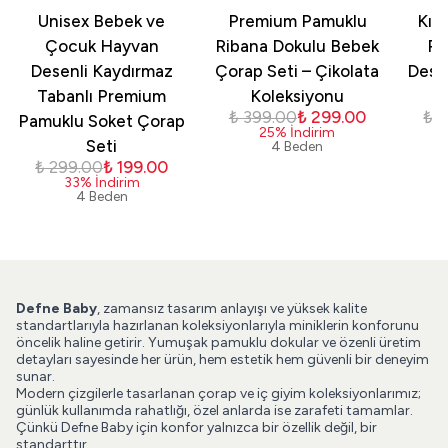
Unisex Bebek ve
Premium Pamuklu
Kız
Çocuk Hayvan
Ribana Dokulu Bebek
Pa
Desenli Kaydırmaz
Çorap Seti – Çikolata
Dese
Tabanlı Premium
Koleksiyonu
₺ 399.00
₺ 299.00
₺ 
Pamuklu Soket Çorap
25
%
İndirim
Seti
4 Beden
₺ 299.00
₺ 199.00
33
%
İndirim
4 Beden
Defne Baby
, zamansız tasarım anlayışı ve yüksek kalite
standartlarıyla hazırlanan koleksiyonlarıyla miniklerin konforunu
öncelik haline getirir. Yumuşak pamuklu dokular ve özenli üretim
detayları sayesinde her ürün, hem estetik hem güvenli bir deneyim
sunar.
Modern çizgilerle tasarlanan çorap ve iç giyim koleksiyonlarımız;
günlük kullanımda rahatlığı, özel anlarda ise zarafeti tamamlar.
Çünkü Defne Baby için konfor yalnızca bir özellik değil, bir
standarttır.